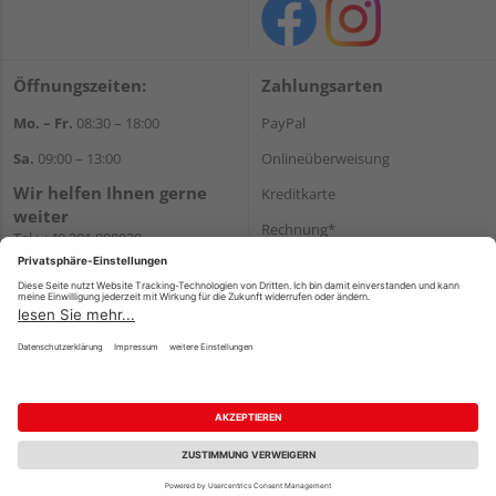
Öffnungszeiten:
Zahlungsarten
Mo. – Fr.
08:30 – 18:00
PayPal
Sa.
09:00 – 13:00
Onlineüberweisung
Wir helfen Ihnen gerne
Kreditkarte
weiter
Rechnung*
Tel.:
+49 201 898020
E-Mail:
shop@vonderstein.de
*Bonität vorausgesetzt
Versand
Versandkosten
Impressum
AGB
Widerruf
Datenschutz
Reservierungsbedingungen
Vertrag widerrufen
©
HolzLand GmbH