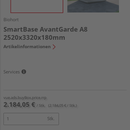
Biohort
SmartBase AvantGarde A8
2520x3320x180mm
Artikelinformationen
Services
vue.ads.buyBox.price.rrp
2.184,05 €
/ Stk.
(2.184,05 € / Stk.)
Stk.