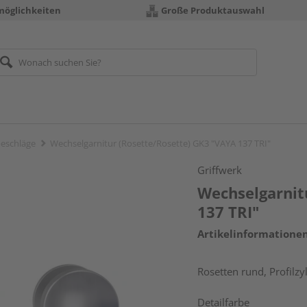
möglichkeiten
Große Produktauswahl
eschläge
Wechselgarnitur (Rosette/Rosette) GK3 "VAYA 137 TRI"
Griffwerk
Wechselgarnit
137 TRI"
Artikelinformatione
Rosetten rund, Profilzy
Detailfarbe