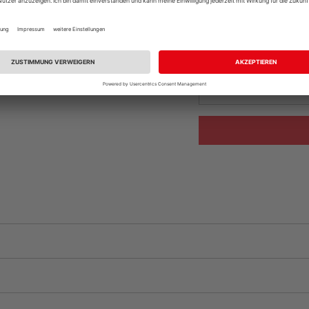
Auf Vorbestellun
vue.ads.priceMerch
Beim Händler 
Auf Vorbestellun
vue.ads.priceMerch