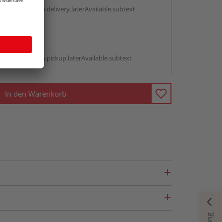
g:
antBox.option.delivery.laterAvailable.subtext
abholen
g:
antBox.option.pickup.laterAvailable.subtext
In den Warenkorb