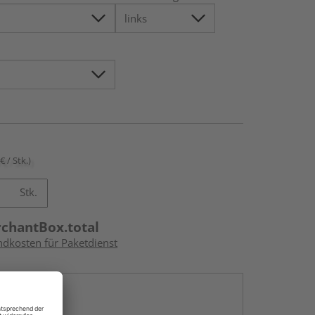
€ / Stk.)
Stk.
rchantBox.total
ndkosten für Paketdienst
en