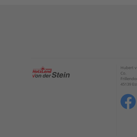
Hubert v
Co.
Frillendo
45139 Es