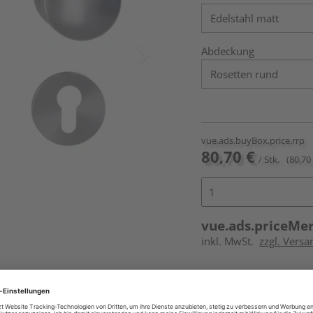
Abdeckung
vue.ads.buyBox.price.rrp
80,70 €
/ Stk.
(80,70 
vue.ads.priceMe
inkl. MwSt.
zzgl. Versa
Online bestell