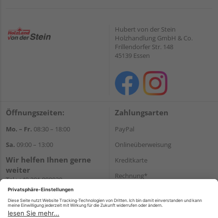
Hubert von der Stein
Holzhandlung GmbH & Co.
Frillendorfer Str. 148
45139 Essen
Öffnungszeiten:
Zahlungsarten
Mo. – Fr.
08:30 – 18:00
PayPal
Sa.
09:00 – 13:00
Onlineüberweisung
Wir helfen Ihnen gerne
Kreditkarte
weiter
Rechnung*
Tel.:
+49 201 898020
E-Mail:
shop@vonderstein.de
*Bonität vorausgesetzt
Versand
Versandkosten