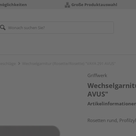
möglichkeiten
Große Produktauswahl
eschläge
Wechselgarnitur (Rosette/Rosette) "VAYA 291 AVUS"
Griffwerk
Wechselgarnit
AVUS"
Artikelinformatione
Rosetten rund, Profilzy