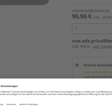
vue.ads.buyBox.price.rrp
95,90 €
/ Stk.
(95,90 
vue.ads.priceMe
inkl. MwSt.
zzgl. Versa
Online bestell
Auf Vorbestellun
vue.ads.priceMerch
Beim Händler 
Auf Vorbestellun
vue.ads.priceMerch