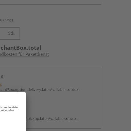
€ / Stk.)
Stk.
rchantBox.total
ndkosten für Paketdienst
en
g:
antBox.option.delivery.laterAvailable.subtext
abholen
g:
antBox.option.pickup.laterAvailable.subtext