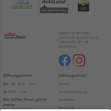
Hubert von der Stein
Holzhandlung GmbH & Co.
Frillendorfer Str. 148
45139 Essen
Öffnungszeiten:
Zahlungsarten
Mo. – Fr.
08:30 – 18:00
PayPal
Sa.
09:00 – 13:00
Onlineüberweisung
Wir helfen Ihnen gerne
Kreditkarte
weiter
Rechnung*
Tel.:
+49 201 898020