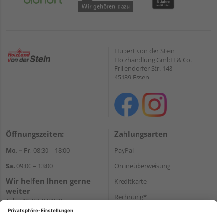
Hubert von der Stein
Holzhandlung GmbH & Co.
Frillendorfer Str. 148
45139 Essen
Öffnungszeiten:
Zahlungsarten
Mo. – Fr.
08:30 – 18:00
PayPal
Sa.
09:00 – 13:00
Onlineüberweisung
Wir helfen Ihnen gerne
Kreditkarte
weiter
Rechnung*
Tel.:
+49 201 898020
E-Mail:
shop@vonderstein.de
*Bonität vorausgesetzt