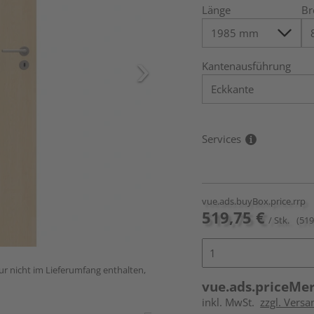
Länge
Br
Kantenausführung
Services
vue.ads.buyBox.price.rrp
519,75 €
/ Stk.
(519
ur nicht im Lieferumfang enthalten,
vue.ads.priceMe
inkl. MwSt.
zzgl. Versa