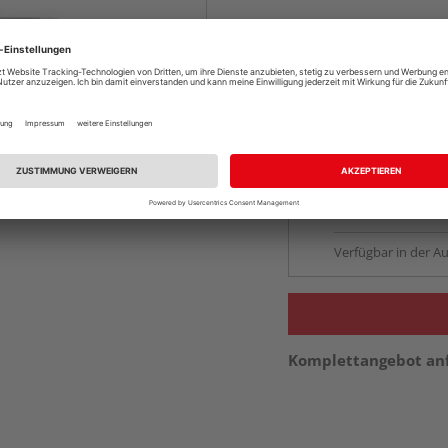
Online bestell
Auf Vorbestellun
vue.ads.priceMerch
Beim Händler 
Auf Vorbestellun
vue.ads.priceMerch
Verfügbar in der Au
Komplettangebot an