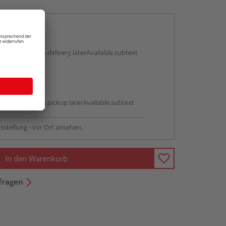
en
g:
antBox.option.delivery.laterAvailable.subtext
abholen
g:
antBox.option.pickup.laterAvailable.subtext
sstellung - vor Ort ansehen.
In den Warenkorb
fragen