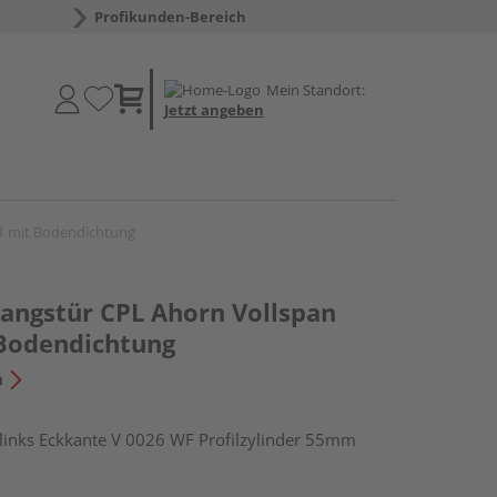
Profikunden-Bereich
Mein Standort:
Jetzt angeben
1 mit Bodendichtung
ngstür CPL Ahorn Vollspan
Bodendichtung
n
nks Eckkante V 0026 WF Profilzylinder 55mm