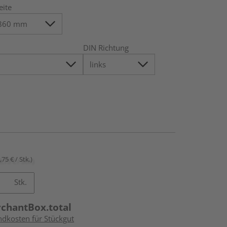
eite
DIN Richtung
,75 € / Stk.)
Stk.
rchantBox.total
ndkosten für Stückgut