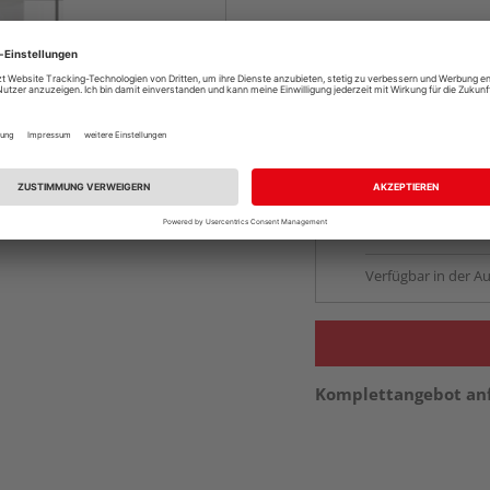
Online bestell
Auf Vorbestellun
vue.ads.priceMerch
Beim Händler 
Auf Vorbestellun
vue.ads.priceMerch
Verfügbar in der Au
Komplettangebot an