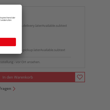
en
g:
antBox.option.delivery.laterAvailable.subtext
abholen
g:
antBox.option.pickup.laterAvailable.subtext
sstellung - vor Ort ansehen.
In den Warenkorb
fragen