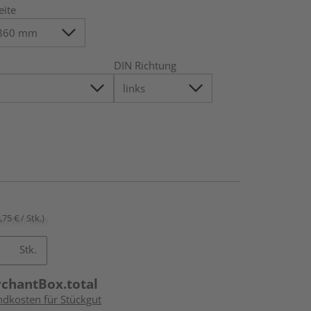
eite
DIN Richtung
,75 € / Stk.)
Stk.
rchantBox.total
ndkosten für Stückgut