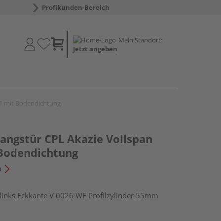
Profikunden-Bereich
Mein Standort:
Jetzt angeben
1 mit Bodendichtung
ngstür CPL Akazie Vollspan
Bodendichtung
n
nks Eckkante V 0026 WF Profilzylinder 55mm