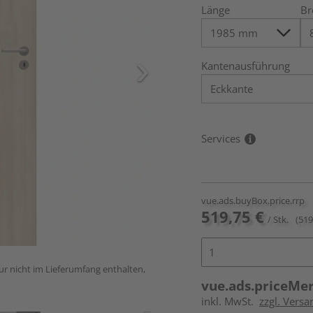
Länge
Br
Kantenausführung
Services
vue.ads.buyBox.price.rrp
519,75 €
/ Stk.
(519
ur nicht im Lieferumfang enthalten,
vue.ads.priceMe
inkl. MwSt.
zzgl. Versa