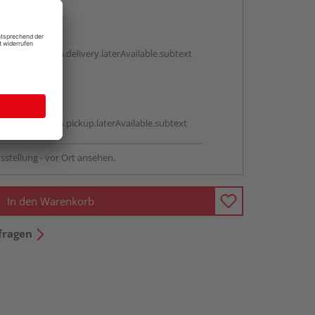
en
g:
antBox.option.delivery.laterAvailable.subtext
abholen
g:
antBox.option.pickup.laterAvailable.subtext
sstellung - vor Ort ansehen.
In den Warenkorb
fragen