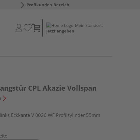
Profikunden-Bereich
Mein Standort:
Jetzt angeben
ngstür CPL Akazie Vollspan
n
nks Eckkante V 0026 WF Profilzylinder 55mm
eite