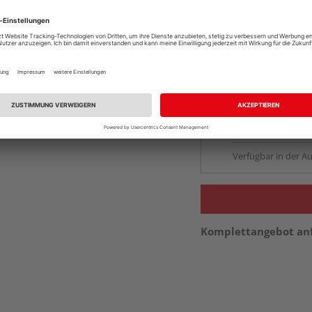
Online bestell
Auf Vorbestellun
vue.ads.priceMerch
Beim Händler 
Auf Vorbestellun
vue.ads.priceMerch
Verfügbar in der Au
Komplettangebot an