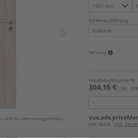
Kantenausführung
Services
vue.ads.buyBox.price.rrp
304,15 €
/ Stk.
(304
vue.ads.priceMe
ur nicht im Lieferumfang enthalten,
inkl. MwSt.
zzgl. Versa