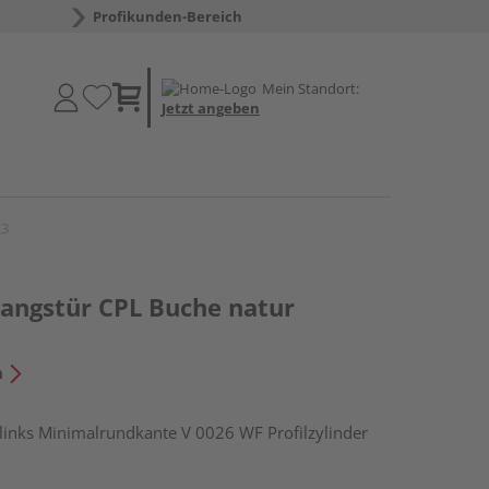
Profikunden-Bereich
Mein Standort:
Jetzt angeben
K3
ngstür CPL Buche natur
n
nks Minimalrundkante V 0026 WF Profilzylinder