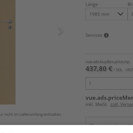
Länge
Br
Services
vue.ads.buyBox.price.rrp
437,80 €
/ Stk.
(437
vue.ads.priceMe
inkl. MwSt.
zzgl. Versa
ur nicht im Lieferumfang enthalten,
Online bestell