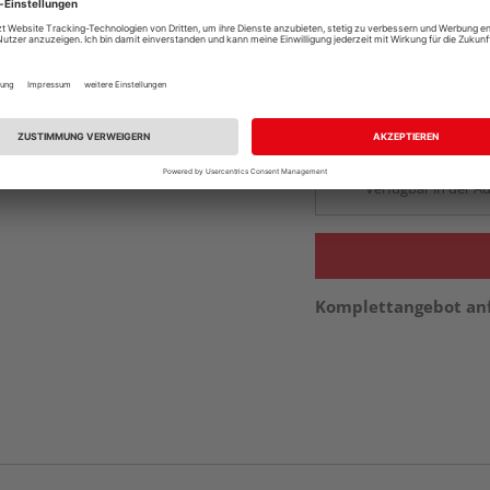
Auf Vorbestellun
vue.ads.priceMerch
Beim Händler 
Auf Vorbestellun
vue.ads.priceMerch
Verfügbar in der Au
Komplettangebot an