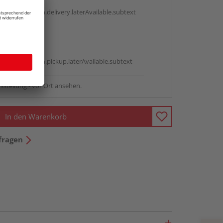
g:
antBox.option.delivery.laterAvailable.subtext
abholen
g:
antBox.option.pickup.laterAvailable.subtext
sstellung - vor Ort ansehen.
In den Warenkorb
fragen