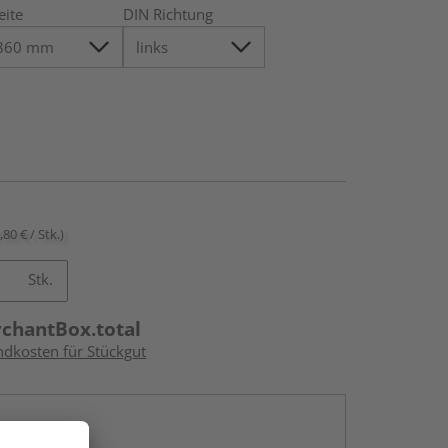
eite
DIN Richtung
,80 € / Stk.)
Stk.
rchantBox.total
ndkosten für Stückgut
en