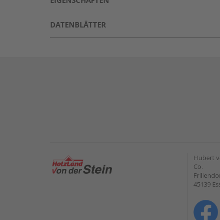
EIGENSCHAFTEN
DATENBLÄTTER
Hubert v
Co.
Frillendo
45139 Es