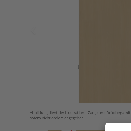
Abbildung dient der Illustration – Zarge und Drückergarnit
sofern nicht anders angegeben.