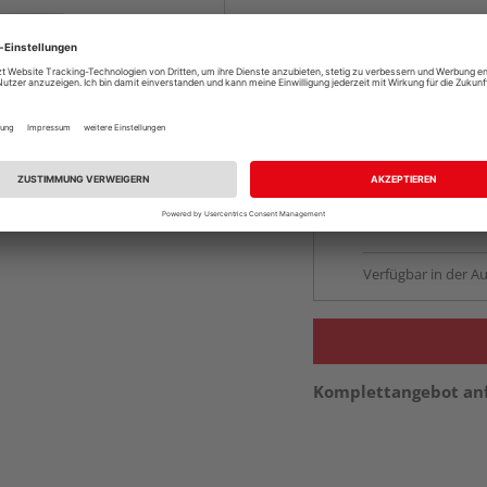
Online bestell
Auf Vorbestellun
vue.ads.priceMerch
Beim Händler 
Auf Vorbestellun
vue.ads.priceMerch
Verfügbar in der Au
Komplettangebot an