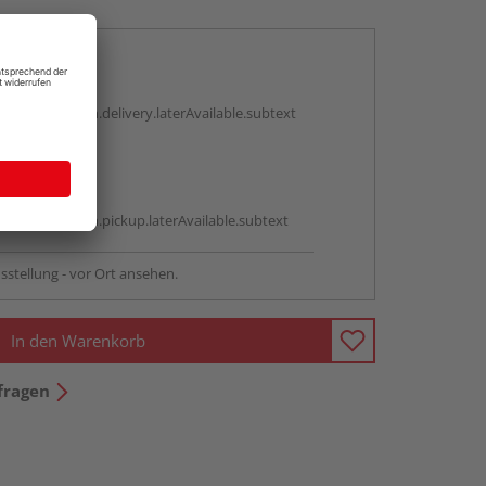
en
g:
antBox.option.delivery.laterAvailable.subtext
abholen
g:
antBox.option.pickup.laterAvailable.subtext
sstellung - vor Ort ansehen.
In den Warenkorb
fragen