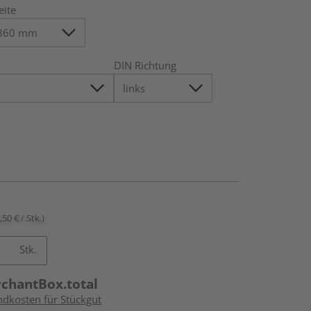
eite
DIN Richtung
,50 € / Stk.)
Stk.
rchantBox.total
ndkosten für Stückgut