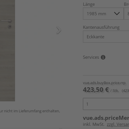
Länge
Br
Kantenausführung
Services
vue.ads.buyBox.price.rrp
423,50 €
/ Stk.
(423
ur nicht im Lieferumfang enthalten,
vue.ads.priceMe
inkl. MwSt.
zzgl. Versa