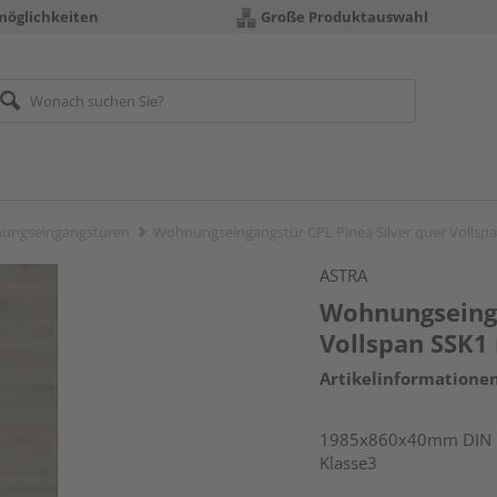
möglichkeiten
Große Produktauswahl
ungseingangstüren
Wohnungseingangstür CPL Pinea Silver quer Vollsp
ASTRA
Wohnungseinga
Vollspan SSK1
Artikelinformatione
1985x860x40mm DIN li
Klasse3