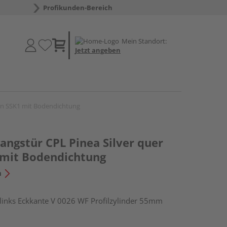
Profikunden-Bereich
Mein Standort:
Jetzt angeben
an SSK1 mit Bodendichtung
ngstür CPL Pinea Silver quer
 mit Bodendichtung
n
nks Eckkante V 0026 WF Profilzylinder 55mm