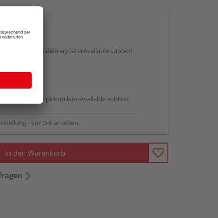
en
g:
antBox.option.delivery.laterAvailable.subtext
abholen
g:
antBox.option.pickup.laterAvailable.subtext
sstellung - vor Ort ansehen.
In den Warenkorb
fragen