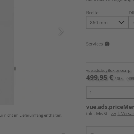
Breite
DI
Services
vue.ads.buyBox.price.rrp
499,95 €
/ Stk.
(499
vue.ads.priceMe
inkl. MwSt.
zzgl. Versa
ur nicht im Lieferumfang enthalten,