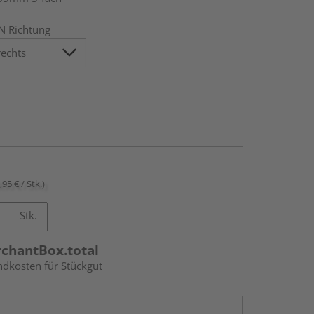
N Richtung
,95 € / Stk.)
Stk.
rchantBox.total
ndkosten für Stückgut