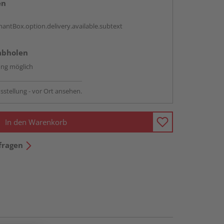
en
antBox.option.delivery.available.subtext
abholen
ng möglich
sstellung - vor Ort ansehen.
In den Warenkorb
fragen