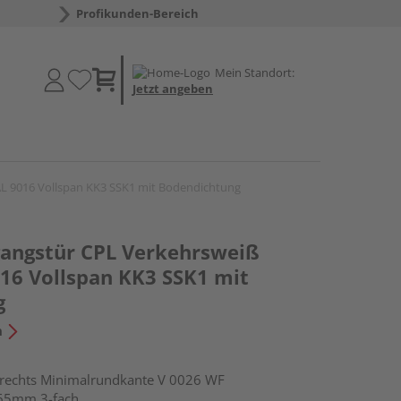
Profikunden-Bereich
Mein Standort:
Jetzt angeben
L 9016 Vollspan KK3 SSK1 mit Bodendichtung
angstür CPL Verkehrsweiß
016 Vollspan KK3 SSK1 mit
g
n
echts Minimalrundkante V 0026 WF
 65mm 3-fach