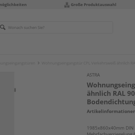
möglichkeiten
Große Produktauswahl
ungseingangstüren
Wohnungseingangstür CPL Verkehrsweiß ähnlich RA
ASTRA
Wohnungseing
ähnlich RAL 9
Bodendichtun
Artikelinformatione
1985x860x40mm DIN r
Mehrfachverriegelung