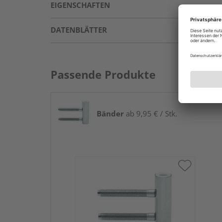
EIGENSCHAFTEN
DATENBLÄTTER
Passende Produkte
Bänder
ab 9,95 € / Stk.