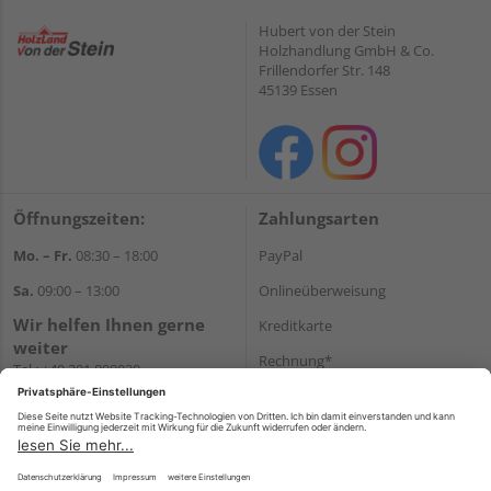
Hubert von der Stein
Holzhandlung GmbH & Co.
Frillendorfer Str. 148
45139 Essen
Öffnungszeiten:
Zahlungsarten
Mo. – Fr.
08:30 – 18:00
PayPal
Sa.
09:00 – 13:00
Onlineüberweisung
Wir helfen Ihnen gerne
Kreditkarte
weiter
Rechnung*
Tel.:
+49 201 898020
E-Mail:
shop@vonderstein.de
*Bonität vorausgesetzt
Versand
Versandkosten