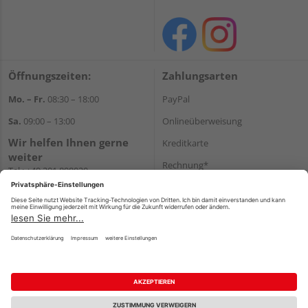
Öffnungszeiten:
Zahlungsarten
Mo. – Fr.
08:30 – 18:00
PayPal
Sa.
09:00 – 13:00
Onlineüberweisung
Wir helfen Ihnen gerne
Kreditkarte
weiter
Rechnung*
Tel.:
+49 201 898020
E-Mail:
shop@vonderstein.de
*Bonität vorausgesetzt
Versand
Versandkosten
Impressum
AGB
Widerruf
Datenschutz
Reservierungsbedingungen
Vertrag widerrufen