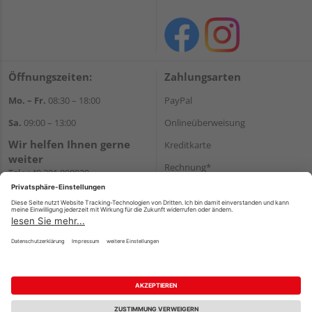
Öffnungszeiten:
Zahlungsarten
Mo. – Fr.
08:30 – 18:00
PayPal
Sa.
09:00 – 13:00
Onlineüberweisung
Wir helfen Ihnen gerne
Kreditkarte
weiter
Rechnung*
Tel.:
+49 201 898020
E-Mail:
shop@vonderstein.de
*Bonität vorausgesetzt
Versand
Versandkosten
Impressum
AGB
Widerruf
Datenschutz
Reservierungsbedingungen
Vertrag widerrufen