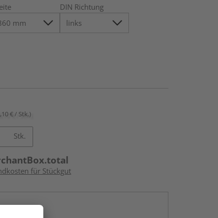
eite
DIN Richtung
,10 € / Stk.)
Stk.
rchantBox.total
ndkosten für Stückgut
en