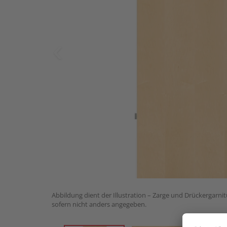
Abbildung dient der Illustration – Zarge und Drückergarnit
sofern nicht anders angegeben.