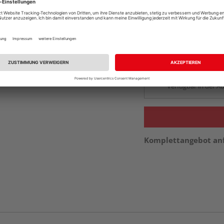
Auf Vorbestellun
vue.ads.priceMerch
Beim Händler 
Auf Vorbestellun
vue.ads.priceMerch
Verfügbar in der Au
Komplettangebot an