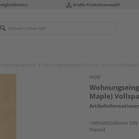
möglichkeiten
Große Produktauswahl
ungseingangstüren
Wohnungseingangstür Furnier Ahorn (Hard Maple) 
HGM
Wohnungseinga
Maple) Vollsp
Artikelinformatione
1985x860x40mm DIN li
Klasse3