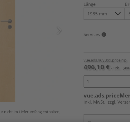
Länge
Br
Services
vue.ads.buyBox.price.rrp
496,10 €
/ Stk.
(496
vue.ads.priceMe
inkl. MwSt.
zzgl. Versa
ur nicht im Lieferumfang enthalten,
Online bestell