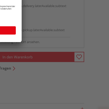
g:
antBox.option.delivery.laterAvailable.subtext
abholen
g:
antBox.option.pickup.laterAvailable.subtext
sstellung - vor Ort ansehen.
In den Warenkorb
fragen