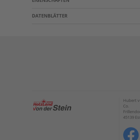
EIGENSCHAFTEN
DATENBLÄTTER
Hubert v
Co.
Frillendo
45139 Es