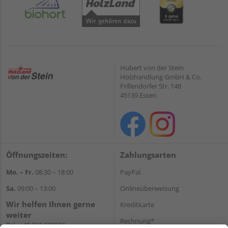
Hubert von der Stein
Holzhandlung GmbH & Co.
Frillendorfer Str. 148
45139 Essen
Öffnungszeiten:
Zahlungsarten
Mo. – Fr.
08:30 – 18:00
PayPal
Sa.
09:00 – 13:00
Onlineüberweisung
Wir helfen Ihnen gerne
Kreditkarte
weiter
Rechnung*
Tel.:
+49 201 898020