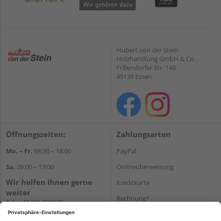
Hubert von der Stein
Holzhandlung GmbH & Co.
Frillendorfer Str. 148
45139 Essen
Öffnungszeiten:
Zahlungsarten
Mo. – Fr.
08:30 – 18:00
PayPal
Sa.
09:00 – 13:00
Onlineüberweisung
Wir helfen Ihnen gerne
Kreditkarte
weiter
Rechnung*
Tel.:
+49 201 898020
E-Mail:
shop@vonderstein.de
*Bonität vorausgesetzt