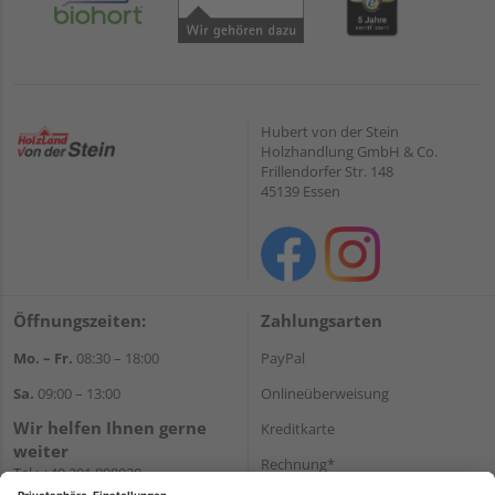
Hubert von der Stein
Holzhandlung GmbH & Co.
Frillendorfer Str. 148
45139 Essen
Öffnungszeiten:
Zahlungsarten
Mo. – Fr.
08:30 – 18:00
PayPal
Sa.
09:00 – 13:00
Onlineüberweisung
Wir helfen Ihnen gerne
Kreditkarte
weiter
Rechnung*
Tel.:
+49 201 898020
E-Mail:
shop@vonderstein.de