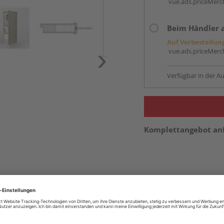
vue.ads.priceMerch
Beim Händler 
Auf Vorbestellun
vue.ads.priceMerch
Verfügbar in der Au
Komplettangebot an