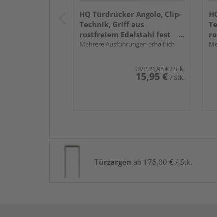
HQ Türdrücker Angolo, Clip-
HQ
Technik, Griff aus
Te
rostfreiem Edelstahl fest
ro
drehbar gelagert
Mehrere Ausführungen erhältlich
dr
Me
UVP
21,95 €
/ Stk.
15,95 €
/ Stk.
Türzargen
ab 176,00 € / Stk.