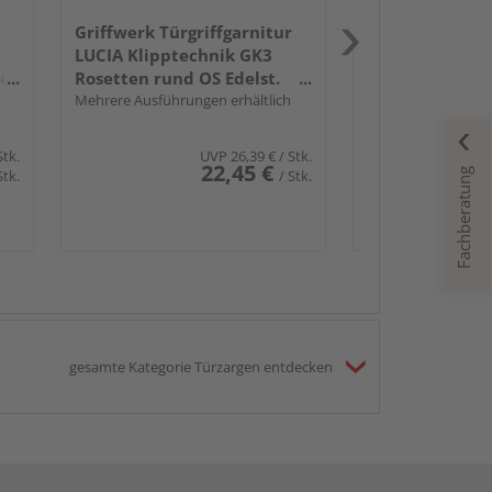
Griffwerk Türgriffgarnitur
LUCIA Klipptechnik GK3
der
Rosetten rund OS Edelst.
ma.
Mehrere Ausführungen erhältlich
Stk.
UVP
26,39 €
/ Stk.
22,45 €
Fachberatung
Stk.
/ Stk.
gesamte Kategorie Türzargen entdecken