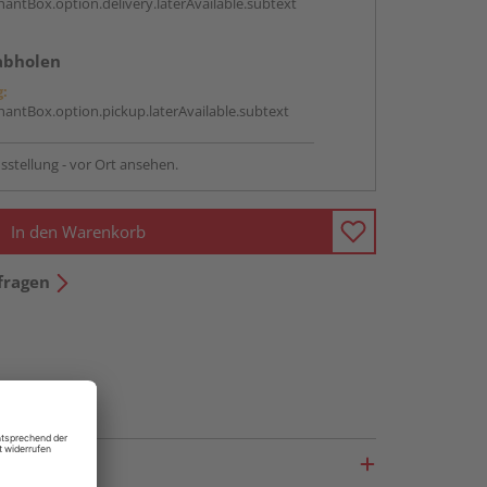
antBox.option.delivery.laterAvailable.subtext
abholen
g:
antBox.option.pickup.laterAvailable.subtext
sstellung - vor Ort ansehen.
In den Warenkorb
fragen