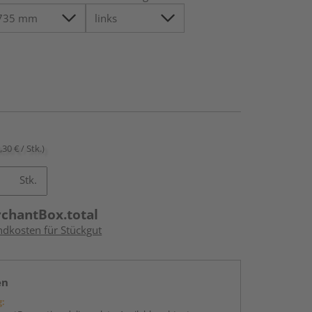
,30 € / Stk.)
Stk.
rchantBox.total
ndkosten für Stückgut
en
g: