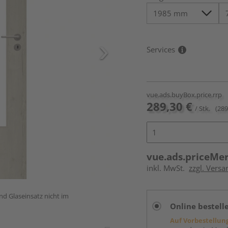
Services
vue.ads.buyBox.price.rrp
289,30 €
/ Stk.
(289
vue.ads.priceMe
inkl. MwSt.
zzgl. Versa
und Glaseinsatz nicht im
Online bestell
Auf Vorbestellun