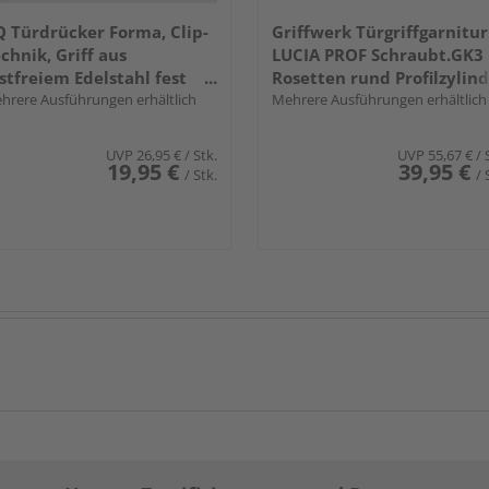
 Türdrücker Forma, Clip-
Griffwerk Türgriffgarnitur
chnik, Griff aus
LUCIA PROF Schraubt.GK3
stfreiem Edelstahl fest
Rosetten rund Profilzylin
ehbar gelagert
hrere Ausführungen erhältlich
Edelst. ma.
Mehrere Ausführungen erhältlich
UVP
26,95 €
/ Stk.
UVP
55,67 €
/ 
19,95 €
39,95 €
/ Stk.
/ 