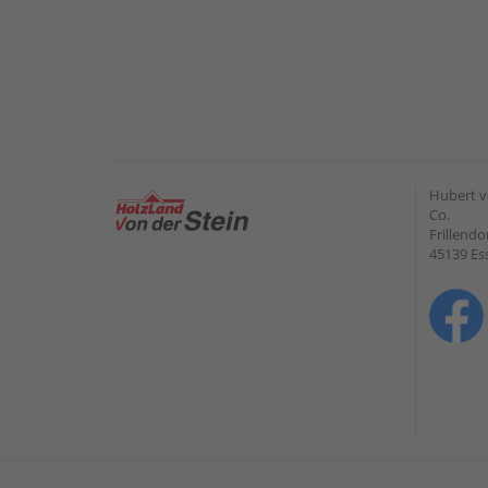
Hubert v
Co.
Frillendo
45139 Es