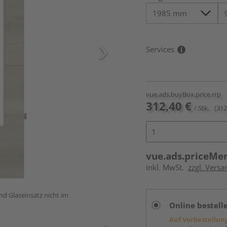
Services
vue.ads.buyBox.price.rrp
312,40 €
/ Stk.
(312
vue.ads.priceMe
inkl. MwSt.
zzgl. Versa
und Glaseinsatz nicht im
Online bestell
Auf Vorbestellun