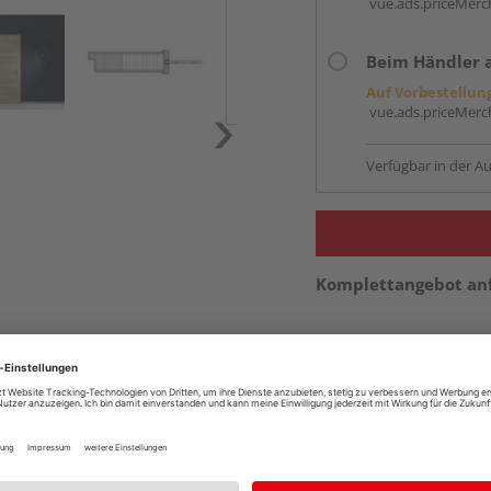
vue.ads.priceMerch
Beim Händler 
Auf Vorbestellun
vue.ads.priceMerch
Verfügbar in der Au
Komplettangebot an