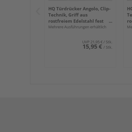
HQ Türdrücker Angolo, Clip-
HQ
Technik, Griff aus
Te
rostfreiem Edelstahl fest
ro
drehbar gelagert
Mehrere Ausführungen erhältlich
dr
Me
UVP
21,95 €
/ Stk.
15,95 €
/ Stk.