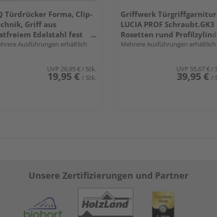
 Türdrücker Forma, Clip-
Griffwerk Türgriffgarnitur
chnik, Griff aus
LUCIA PROF Schraubt.GK3
stfreiem Edelstahl fest
Rosetten rund Profilzylin
ehbar gelagert
hrere Ausführungen erhältlich
Edelst. ma.
Mehrere Ausführungen erhältlich
UVP
26,95 €
/ Stk.
UVP
55,67 €
/ 
19,95 €
39,95 €
/ Stk.
/ 
Unsere Zertifizierungen und Partner