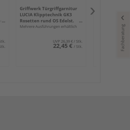
Griffwerk Türgriffgarnitur
LUCIA Klipptechnik GK3
der
Rosetten rund OS Edelst.
ma.
Mehrere Ausführungen erhältlich
Fachberatung
Stk.
UVP
26,39 €
/ Stk.
22,45 €
Stk.
/ Stk.