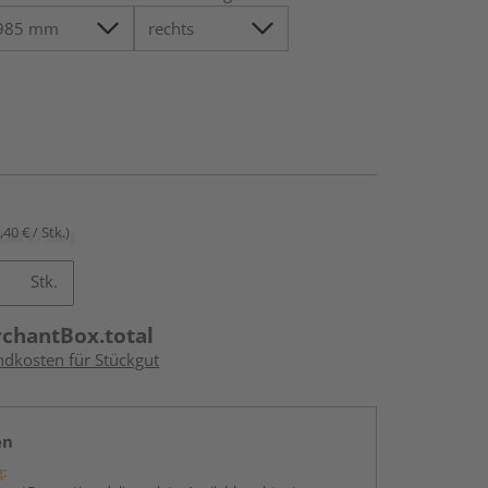
,40 € / Stk.)
Stk.
rchantBox.total
ndkosten für Stückgut
en
g: