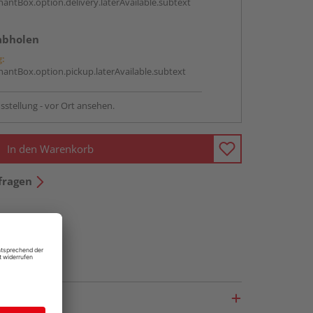
antBox.option.delivery.laterAvailable.subtext
abholen
g:
antBox.option.pickup.laterAvailable.subtext
sstellung - vor Ort ansehen.
In den Warenkorb
fragen