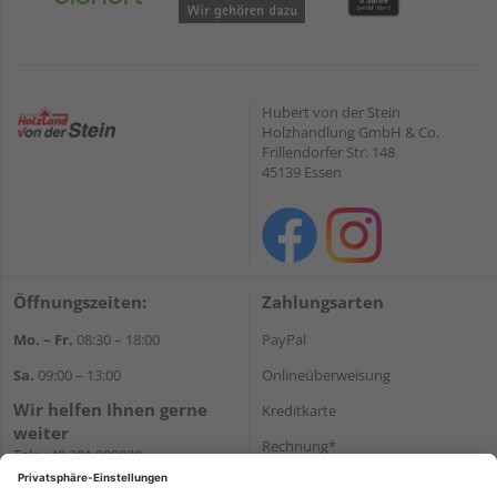
Hubert von der Stein
Holzhandlung GmbH & Co.
Frillendorfer Str. 148
45139 Essen
Öffnungszeiten:
Zahlungsarten
Mo. – Fr.
08:30 – 18:00
PayPal
Sa.
09:00 – 13:00
Onlineüberweisung
Wir helfen Ihnen gerne
Kreditkarte
weiter
Rechnung*
Tel.:
+49 201 898020
E-Mail:
shop@vonderstein.de
*Bonität vorausgesetzt