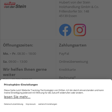
Hubert von der Stein
Holzhandlung GmbH & Co.
Frillendorfer Str. 148
45139 Essen
Öffnungszeiten:
Zahlungsarten
Mo. – Fr.
08:30 – 18:00
PayPal
Sa.
09:00 – 13:00
Onlineüberweisung
Wir helfen Ihnen gerne
Kreditkarte
weiter
Rechnung*
Tel.:
+49 201 898020
E-Mail:
shop@vonderstein.de
*Bonität vorausgesetzt
Versand
Versandkosten