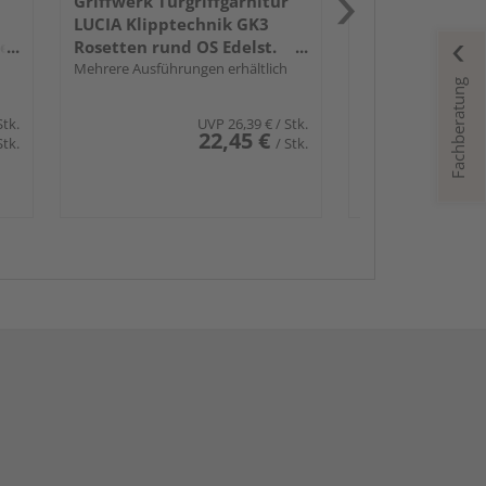
Griffwerk Türgriffgarnitur
LUCIA Klipptechnik GK3
der
Rosetten rund OS Edelst.
ma.
Mehrere Ausführungen erhältlich
Fachberatung
Stk.
UVP
26,39 €
/ Stk.
22,45 €
Stk.
/ Stk.