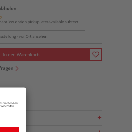
abholen
g:
antBox.option.pickup.laterAvailable.subtext
sstellung - vor Ort ansehen.
In den Warenkorb
fragen