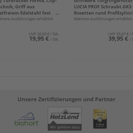
 Türdrücker Forma, Clip-
Griffwerk Türgriffgarnitur
chnik, Griff aus
LUCIA PROF Schraubt.GK3
stfreiem Edelstahl fest
Rosetten rund Profilzylin
ehbar gelagert
hrere Ausführungen erhältlich
Edelst. ma.
Mehrere Ausführungen erhältlich
UVP
26,95 €
/ Stk.
UVP
55,67 €
/ 
19,95 €
39,95 €
/ Stk.
/ 
Unsere Zertifizierungen und Partner