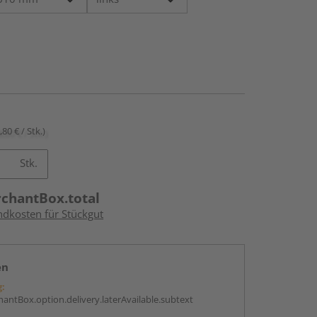
,80 € / Stk.)
Stk.
rchantBox.total
ndkosten für Stückgut
en
g:
antBox.option.delivery.laterAvailable.subtext