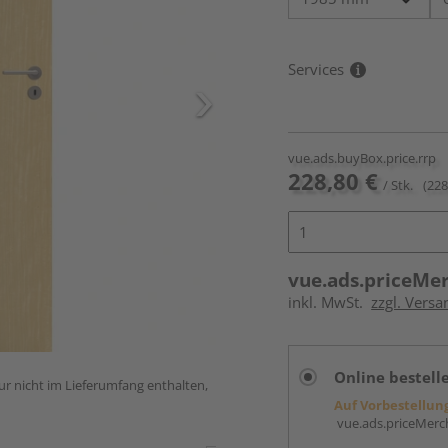
Services
vue.ads.buyBox.price.rrp
228,80 €
/ Stk.
(228
vue.ads.priceMe
inkl. MwSt.
zzgl. Versa
Online bestell
ur nicht im Lieferumfang enthalten,
Auf Vorbestellun
vue.ads.priceMerch