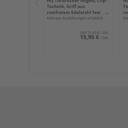
HQ Türdrücker Angolo, Clip-
HQ
Technik, Griff aus
Te
rostfreiem Edelstahl fest
ro
drehbar gelagert
Mehrere Ausführungen erhältlich
dr
Me
UVP
21,95 €
/ Stk.
15,95 €
/ Stk.