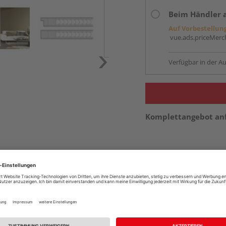
Beim Händler 
Auf Vorbestellun
vue.ads.priceMerch
Verfügbar in der Au
Komplettangebot an