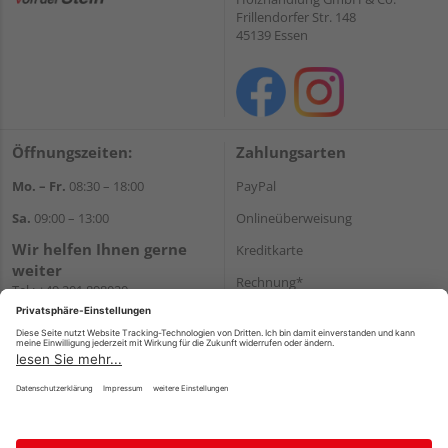
Frillendorfer Str. 148
45139 Essen
Öffnungszeiten:
Zahlungsarten
Mo. – Fr.
08:30 – 18:00
PayPal
Sa.
09:00 – 13:00
Onlineüberweisung
Wir helfen Ihnen gerne
Kreditkarte
weiter
Rechnung*
Tel.:
+49 201 898020
E-Mail:
shop@vonderstein.de
*Bonität vorausgesetzt
Versand
Versandkosten
Impressum
AGB
Widerruf
Datenschutz