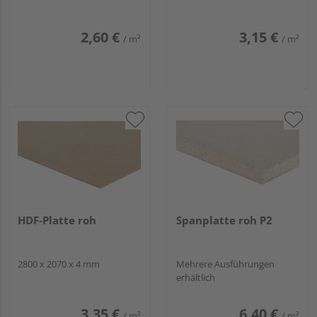
2,60 €
3,15 €
/ m²
/ m²
HDF-Platte roh
Spanplatte roh P2
2800 x 2070 x 4 mm
Mehrere Ausführungen
erhältlich
3,35 €
6,40 €
/ m²
/ m²