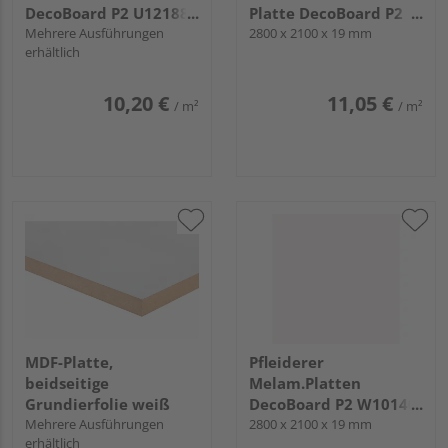
DecoBoard P2 U12188
Platte DecoBoard P2
Lichtgrau, SD
Mehrere Ausführungen
W10300 Weiß, SD
2800 x 2100 x 19 mm
erhältlich
10,20 €
11,05 €
/ m²
/ m²
MDF-Platte,
Pfleiderer
beidseitige
Melam.Platten
Grundierfolie weiß
DecoBoard P2 W10140
Mehrere Ausführungen
Frontweiß, SD
2800 x 2100 x 19 mm
erhältlich