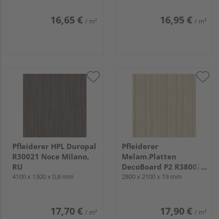
16,65 €
16,95 €
/ m²
/ m²
Pfleiderer HPL Duropal
Pfleiderer
R30021 Noce Milano,
Melam.Platten
RU
DecoBoard P2 R38002
4100 x 1300 x 0,8 mm
Akazie, RU
2800 x 2100 x 19 mm
17,70 €
17,90 €
/ m²
/ m²