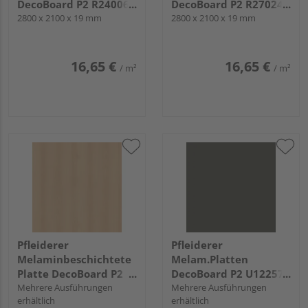
DecoBoard P2 R24006
DecoBoard P2 R27024
Altmühlbuche, VV
2800 x 2100 x 19 mm
Bergahorn, VV
2800 x 2100 x 19 mm
16,65 €
16,65 €
/ m²
/ m²
Pfleiderer
Pfleiderer
Melaminbeschichtete
Melam.Platten
Platte DecoBoard P2
DecoBoard P2 U12257
R24035 Buche Blume,
Mehrere Ausführungen
Graphitgrau, SD
Mehrere Ausführungen
erhältlich
erhältlich
VV