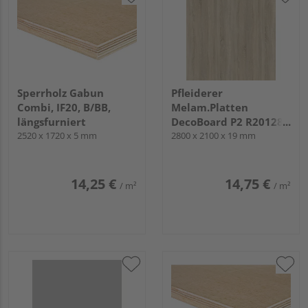
Sperrholz Gabun
Pfleiderer
Combi, IF20, B/BB,
Melam.Platten
längsfurniert
DecoBoard P2 R20128
2520 x 1720 x 5 mm
Sonoma Eiche hell, RU
2800 x 2100 x 19 mm
14,25 €
14,75 €
/ m²
/ m²