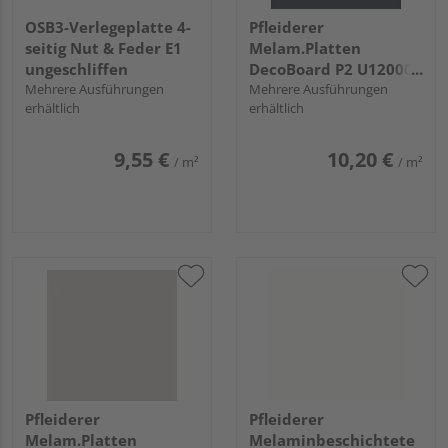
OSB3-Verlegeplatte 4-
Pfleiderer
seitig Nut & Feder E1
Melam.Platten
ungeschliffen
DecoBoard P2 U12000
Mehrere Ausführungen
Vulkanschwarz, SD
Mehrere Ausführungen
erhältlich
erhältlich
9,55 €
10,20 €
/ m²
/ m²
Pfleiderer
Pfleiderer
Melam.Platten
Melaminbeschichtete