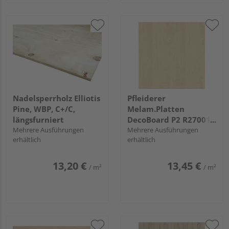
Nadelsperrholz Elliotis
Pfleiderer
Pine, WBP, C+/C,
Melam.Platten
längsfurniert
DecoBoard P2 R27001
Mehrere Ausführungen
Königsahorn, VV
Mehrere Ausführungen
erhältlich
erhältlich
13,20 €
13,45 €
/ m²
/ m²