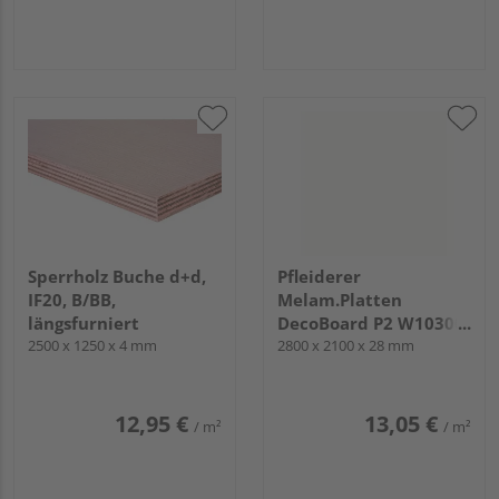
Sperrholz Buche d+d,
Pfleiderer
IF20, B/BB,
Melam.Platten
längsfurniert
DecoBoard P2 W10300
2500 x 1250 x 4 mm
Weiß, MP
2800 x 2100 x 28 mm
12,95 €
13,05 €
/ m²
/ m²