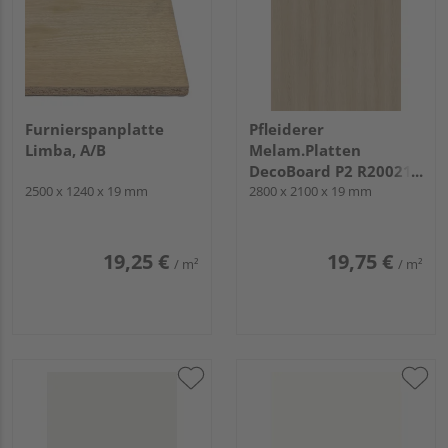
Furnierspanplatte
Pfleiderer
Limba, A/B
Melam.Platten
DecoBoard P2 R20021
2500 x 1240 x 19 mm
Lindberg Eiche, NW
2800 x 2100 x 19 mm
19,25 €
19,75 €
/ m²
/ m²