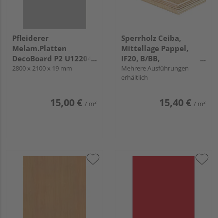
Pfleiderer
Sperrholz Ceiba,
Melam.Platten
Mittellage Pappel,
DecoBoard P2 U12204
IF20, B/BB,
Manhattan, SD
2800 x 2100 x 19 mm
längsfurniert
Mehrere Ausführungen
erhältlich
15,00 €
15,40 €
/ m²
/ m²