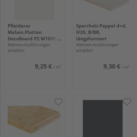
Pfleiderer
Sperrholz Pappel d+d,
Melam.Platten
IF20, B/BB,
DecoBoard P2 W10100
längsfurniert
Interior white, SD
Mehrere Ausführungen
Mehrere Ausführungen
erhältlich
erhältlich
9,25 €
9,30 €
/ m²
/ m²