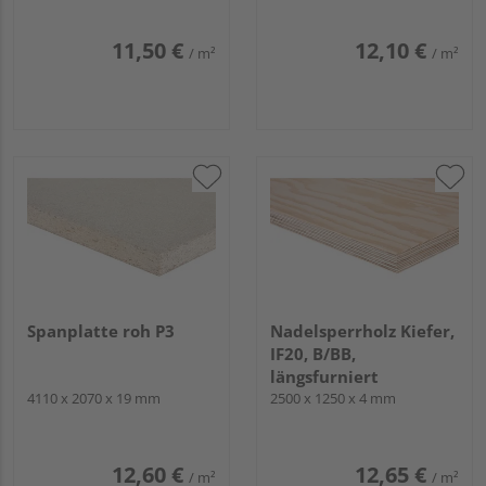
11,50 €
12,10 €
/ m²
/ m²
Spanplatte roh P3
Nadelsperrholz Kiefer,
IF20, B/BB,
längsfurniert
4110 x 2070 x 19 mm
2500 x 1250 x 4 mm
12,60 €
12,65 €
/ m²
/ m²