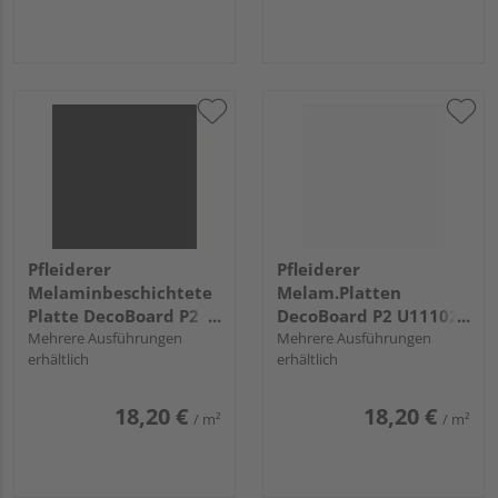
Pfleiderer
Pfleiderer
Melaminbeschichtete
Melam.Platten
Platte DecoBoard P2
DecoBoard P2 U11102
U12011 Vulkanit, SD
Mehrere Ausführungen
Kreide, SD
Mehrere Ausführungen
erhältlich
erhältlich
18,20 €
18,20 €
/ m²
/ m²