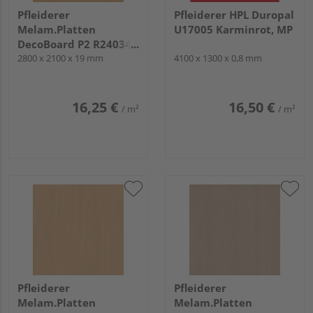
Pfleiderer
Pfleiderer HPL Duropal
Melam.Platten
U17005 Karminrot, MP
DecoBoard P2 R24034
Buche gedämpft, VV
2800 x 2100 x 19 mm
4100 x 1300 x 0,8 mm
16,25 €
16,50 €
/ m²
/ m²
Pfleiderer
Pfleiderer
Melam.Platten
Melam.Platten