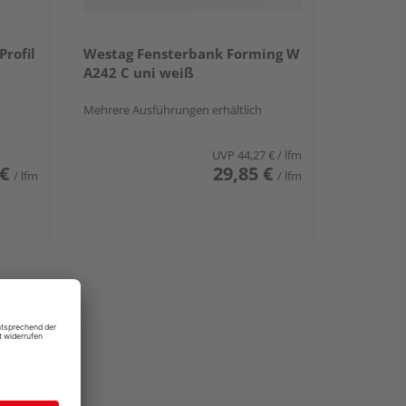
rofil
Westag Fensterbank Forming W
A242 C uni weiß
Mehrere Ausführungen erhältlich
UVP
44,27 €
/ lfm
 €
29,85 €
/ lfm
/ lfm