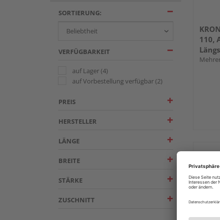
SORTIERUNG:
KRON
110, 
Läng
VERFÜGBARKEIT
Mehrer
auf Lager
(4)
auf Vorbestellung verfügbar
(2)
PREIS
HERSTELLER
LÄNGE
BREITE
STÄRKE
ZUSCHNITT