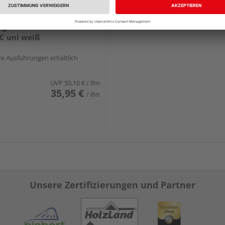
g Fensterbank Classic W
C uni weiß
e Ausführungen erhältlich
UVP
50,10 €
/ lfm
35,95 €
/ lfm
Unsere Zertifizierungen und Partner