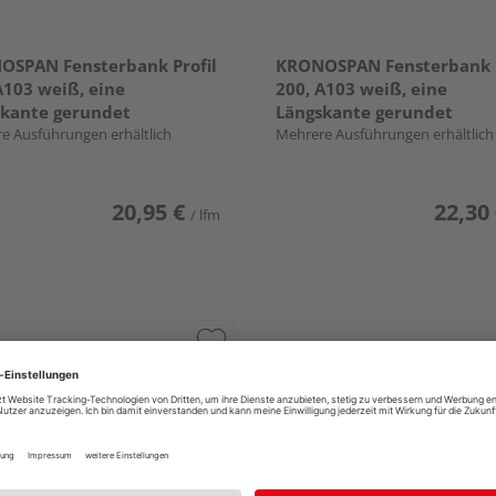
OSPAN Fensterbank Profil
KRONOSPAN Fensterbank P
A103 weiß, eine
200, A103 weiß, eine
skante gerundet
Längskante gerundet
e Ausführungen erhältlich
Mehrere Ausführungen erhältlich
20,95 €
22,30
/ lfm