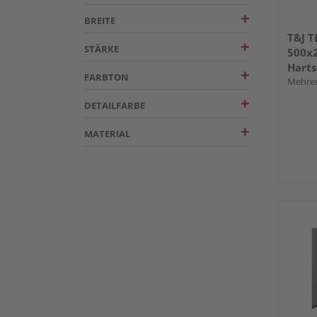
BREITE
T&J 
STÄRKE
500x
Hart
FARBTON
Mehrer
DETAILFARBE
MATERIAL