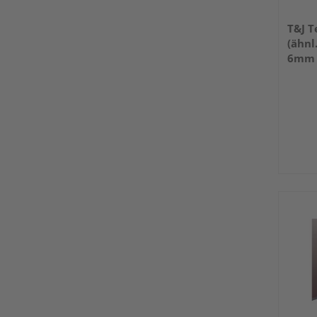
T&J T
(ähnl
6mm S