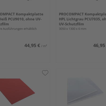
OMPACT Kompaktplatte
PROCOMPACT Kompaktpla
eiß PCU9010, ohne UV-
HPL Lichtgrau PCU7035, o
zfilm
UV-Schutzfilm
e Ausführungen erhältlich
3050 x 1300 x 6 mm
44,95 €
46,95
/ m²