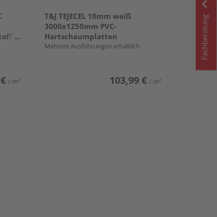
C
T&J TEJECEL 10mm weiß
Fachberatung
3000x1250mm PVC-
off
Hartschaumplatten
Mehrere Ausführungen erhältlich
 €
103,99 €
/ m²
/ m²