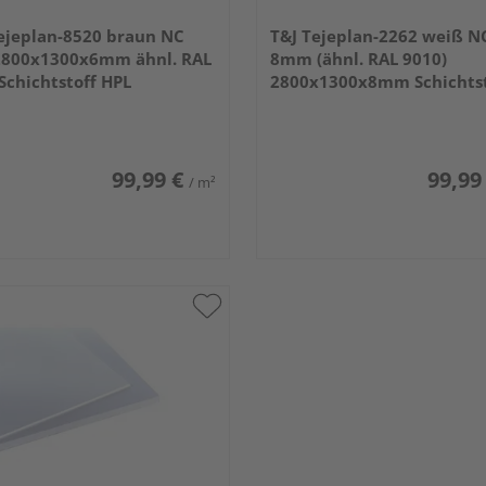
ejeplan-8520 braun NC
T&J Tejeplan-2262 weiß N
2800x1300x6mm ähnl. RAL
8mm (ähnl. RAL 9010)
Schichtstoff HPL
2800x1300x8mm Schichtst
HPL
99,99 €
99,99
/ m²