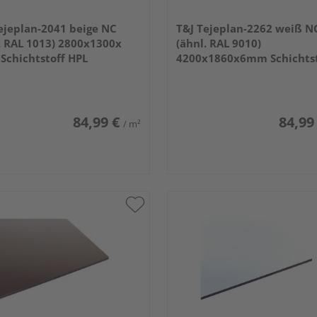
ejeplan-2041 beige NC
T&J Tejeplan-2262 weiß N
. RAL 1013) 2800x1300x
(ähnl. RAL 9010)
chichtstoff HPL
4200x1860x6mm Schichtst
HPL
84,99 €
84,99
/ m²