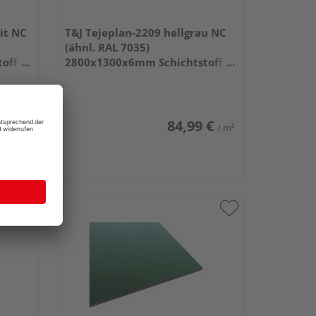
it NC
T&J Tejeplan-2209 hellgrau NC
(ähnl. RAL 7035)
off
2800x1300x6mm Schichtstoff
HPL
 €
84,99 €
/ m²
/ m²