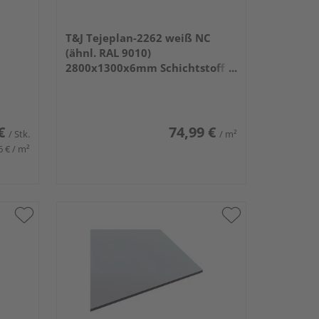
T&J Tejeplan-2262 weiß NC
(ähnl. RAL 9010)
2800x1300x6mm Schichtstoff
HPL
€
74,99 €
/ Stk.
/ m²
6 € / m²