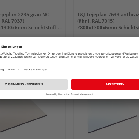
ejeplan-2235 grau NC
T&J Tejeplan-2633 anthraz
. RAL 7037)
(ähnl. RAL 7015)
x1300x6mm Schichtstoff
2800x1300x6mm Schichtst
HPL
79,99 €
84,99
/ m²