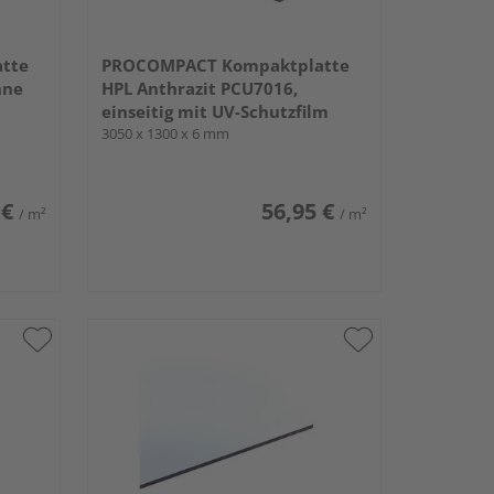
tte
PROCOMPACT Kompaktplatte
hne
HPL Anthrazit PCU7016,
einseitig mit UV-Schutzfilm
3050 x 1300 x 6 mm
 €
56,95 €
/ m²
/ m²