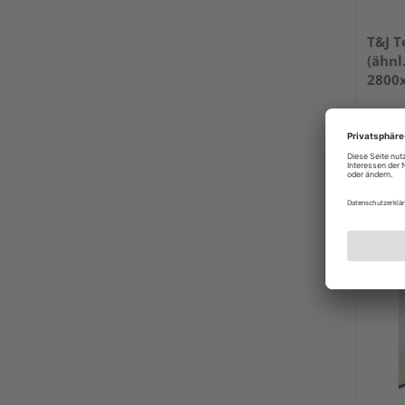
T&J T
(ähnl
2800
HPL