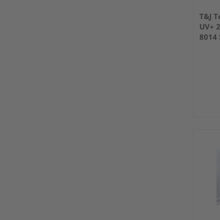
T&J T
UV+ 
8014 