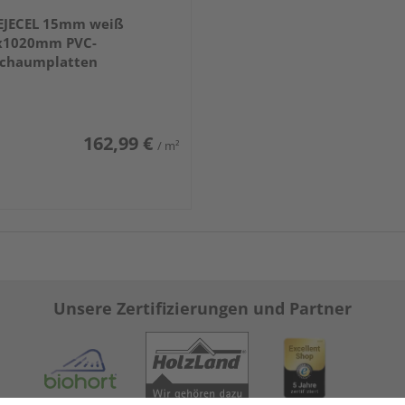
TEJECEL 15mm weiß
x1020mm PVC-
schaumplatten
162,99 €
/ m²
Unsere Zertifizierungen und Partner