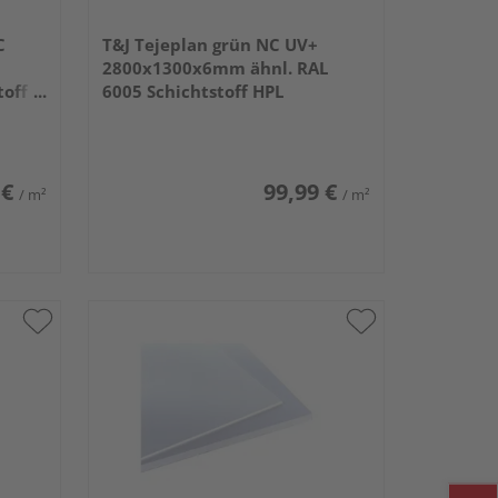
C
T&J Tejeplan grün NC UV+
2800x1300x6mm ähnl. RAL
off
6005 Schichtstoff HPL
 €
99,99 €
/ m²
/ m²