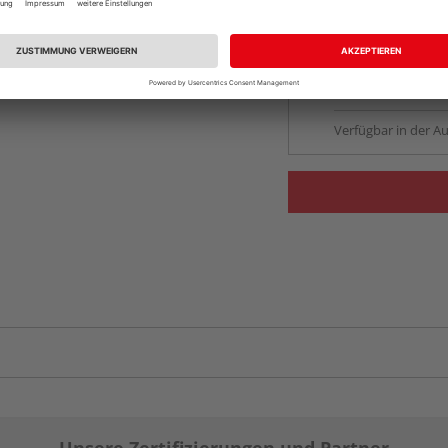
vue.ads.priceMerch
Beim Händler 
Auf Lager:
Abholu
Verfügbar in der Au