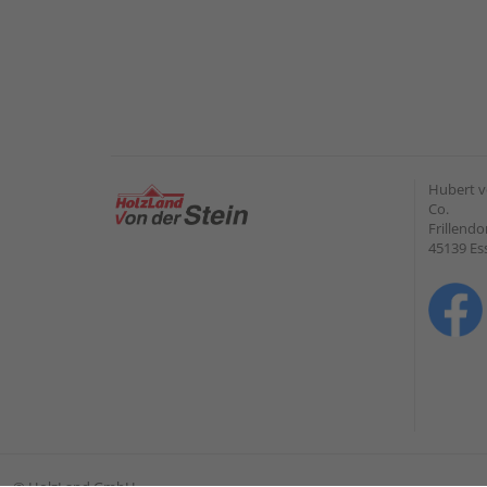
Hubert v
Co.
Frillendo
45139 Es