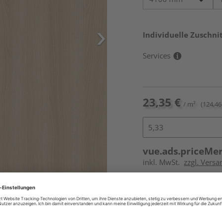
Individuelle Zuschnit
Services
23,35 €
/ m²
(124,46 
vue.ads.priceMe
inkl. MwSt.
zzgl. Vers
Online bestell
Auf Lager: