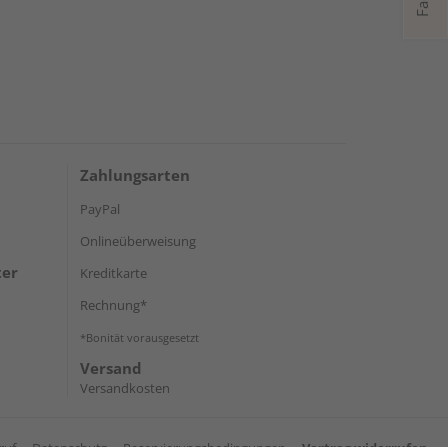
Zahlungsarten
PayPal
Onlineüberweisung
ter
Kreditkarte
Rechnung*
*Bonität vorausgesetzt
Versand
Versandkosten