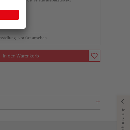
antBox.option.delivery.available.subtext
abholen
ng möglich
sstellung - vor Ort ansehen.
In den Warenkorb
Fachberatung