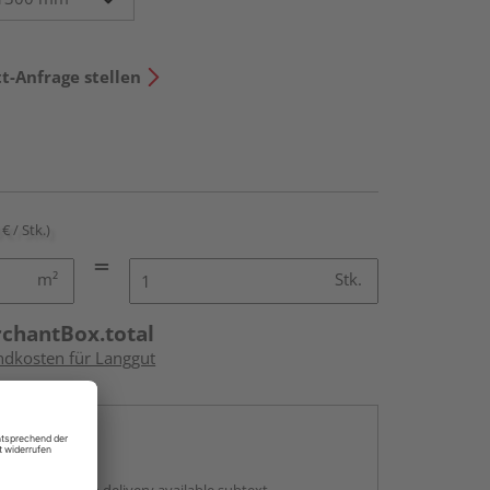
t-Anfrage stellen
€ / Stk.)
m²
Stk.
rchantBox.total
andkosten für Langgut
en