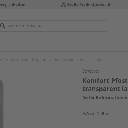
möglichkeiten
Große Produktauswahl
fort-Pfosten Rundkopf Douglasie transparent lasiert -felsgrau-
Scheerer
Komfort-Pfost
transparent las
Artikelinformatione
9x9cm 1,30m