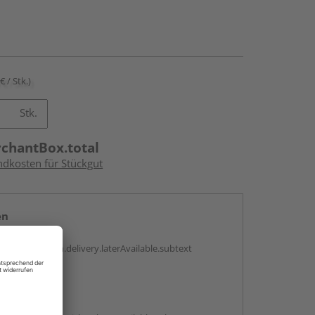
€ / Stk.)
Stk.
rchantBox.total
ndkosten für Stückgut
en
g:
antBox.option.delivery.laterAvailable.subtext
abholen
g: