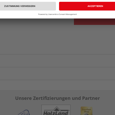
vue.ads.priceMerch
Unsere Zertifizierungen und Partner