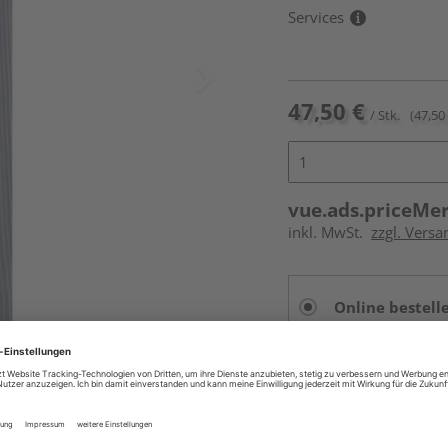
Services
47,50 €
/ Stk.
(47,50 
vue.ads.priceMe
inkl. MwSt.
zzgl. Versa
Online bestell
Auf Vorbestellun
vue.ads.priceMerch
Beim Händler 
Auf Vorbestellun