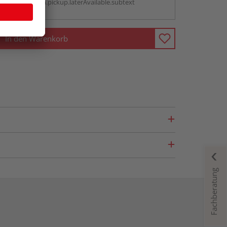
antBox.option.pickup.laterAvailable.subtext
In den Warenkorb
Fachberatung