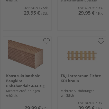
erhältlich
Standardelement gerade
UVP
64,99 €
/ Stk.
UVP
49,99 €
/ Stk.
29,95 €
29,95 €
/ Stk.
/ Stk.
Konstruktionsholz
T&J Lattenzaun Fichte
Bangkirai
KDI braun
unbehandelt 4-seitig
geriffelt
Mehrere Ausführungen
Mehrere Ausführungen
erhältlich
erhältlich
UVP
84,99 €
/ Stk.
29,99 €
39,95 €
/ lfm
/ Stk.