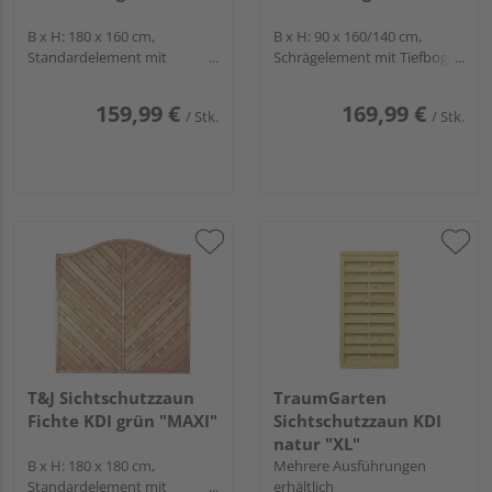
B x H: 180 x 160 cm,
B x H: 90 x 160/140 cm,
Standardelement mit
Schrägelement mit Tiefbogen
Tiefbogen und Gitter, gerade
und Gitter, gerade Lamellen,
Lamellen, Rahmen
Rahmen
159,99 €
169,99 €
/ Stk.
/ Stk.
T&J Sichtschutzzaun
TraumGarten
Fichte KDI grün "MAXI"
Sichtschutzzaun KDI
natur "XL"
B x H: 180 x 180 cm,
Mehrere Ausführungen
Standardelement mit
erhältlich