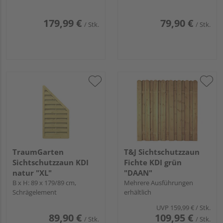
Kronenbogen, schräge
Lamellen, Rahmen
179,99 €
79,90 €
/ Stk.
/ Stk.
TraumGarten
T&J Sichtschutzzaun
Sichtschutzzaun KDI
Fichte KDI grün
natur "XL"
"DAAN"
B x H: 89 x 179/89 cm,
Mehrere Ausführungen
Schrägelement
erhältlich
UVP
159,99 €
/ Stk.
89,90 €
109,95 €
/ Stk.
/ Stk.