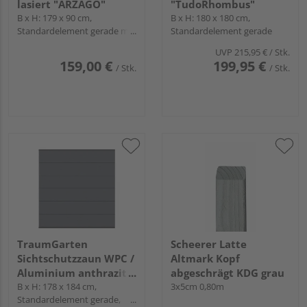
lasiert "ARZAGO"
"TudoRhombus"
B x H: 179 x 90 cm,
B x H: 180 x 180 cm,
Standardelement gerade mit
Standardelement gerade
Gitter
UVP
215,95 €
/ Stk.
159,00 €
199,95 €
/ Stk.
/ Stk.
TraumGarten
Scheerer Latte
Sichtschutzzaun WPC /
Altmark Kopf
Aluminium anthrazit
abgeschrägt KDG grau
"SYSTEM WPC XL"
B x H: 178 x 184 cm,
3x5cm 0,80m
Standardelement gerade,