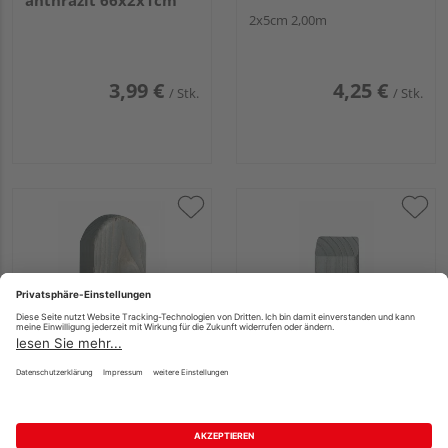
anthrazit 66x2x1cm
2x5cm 2,00m
3,99 €
4,25 €
/ Stk.
/ Stk.
Scheerer Latte Nordik
Scheerer Latte
KDG grau
Altmark Kopf
abgeschrägt KDG grau
3x8cm 0,80m
3x5cm 1,20m