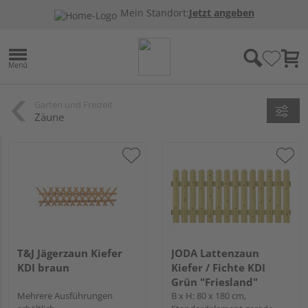
Mein Standort:
Jetzt angeben
Garten und Freizeit
Zäune
T&J Jägerzaun Kiefer
JODA Lattenzaun
KDI braun
Kiefer / Fichte KDI
Grün "Friesland"
Mehrere Ausführungen
B x H: 80 x 180 cm,