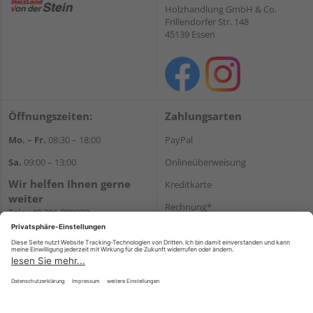
Holzhandlung GmbH & Co.
Frillendorfer Str. 148
45139 Essen
Öffnungszeiten:
Zahlungsarten
Mo. – Fr.
08:30 – 18:00
PayPal
Sa.
09:00 – 13:00
Onlineüberweisung
Wir helfen Ihnen gerne
Kreditkarte
weiter
Rechnung*
Tel.:
+49 201 898020
E-Mail:
shop@vonderstein.de
*Bonität vorausgesetzt
Versand
Versandkosten