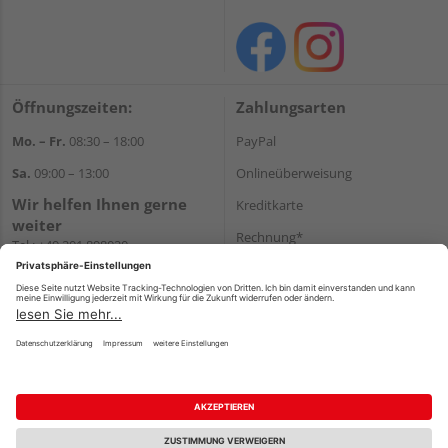
Öffnungszeiten:
Zahlungsarten
Mo. – Fr.
08:30 – 18:00
PayPal
Sa.
09:00 – 13:00
Onlineüberweisung
Wir helfen Ihnen gerne
Kreditkarte
weiter
Rechnung*
Tel.:
+49 201 898020
E-Mail:
shop@vonderstein.de
*Bonität vorausgesetzt
Versand
Versandkosten
Impressum
AGB
Widerruf
Datenschutz
Reservierungsbedingungen
Vertrag widerrufen