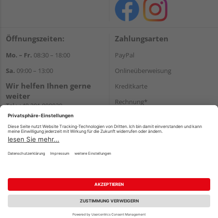
Öffnungszeiten:
Zahlungsarten
Mo. – Fr.
08:30 – 18:00
PayPal
Sa.
09:00 – 13:00
Onlineüberweisung
Wir helfen Ihnen gerne
Kreditkarte
weiter
Rechnung*
Tel.:
+49 201 898020
E-Mail:
shop@vonderstein.de
*Bonität vorausgesetzt
Versand
Versandkosten
Impressum
AGB
Widerruf
Datenschutz
Reservierungsbedingungen
Vertrag widerrufen
©
HolzLand GmbH