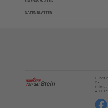
EIGENSCHAFTEN
DATENBLÄTTER
Hubert v
Co.
Frillendo
45139 Es