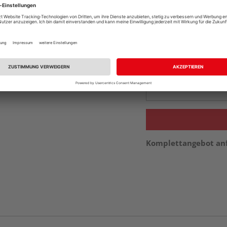
Online bestell
Auf Vorbestellun
vue.ads.priceMerch
Beim Händler 
Auf Vorbestellun
vue.ads.priceMerch
Komplettangebot an