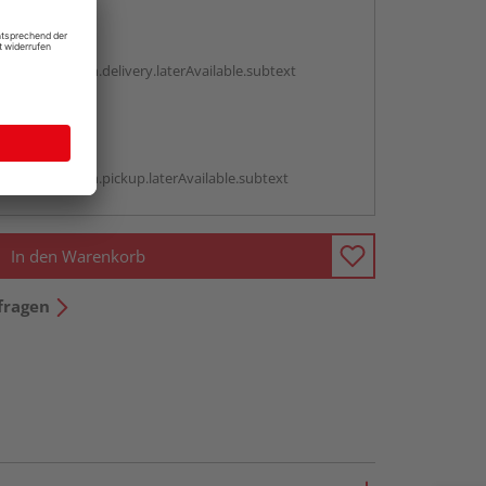
en
g:
antBox.option.delivery.laterAvailable.subtext
abholen
g:
antBox.option.pickup.laterAvailable.subtext
In den Warenkorb
fragen