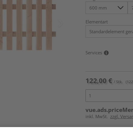
Elementart
Services
122,00 €
/ Stk.
(122
vue.ads.priceMe
inkl. MwSt.
zzgl. Versa