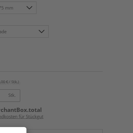
,00 € / Stk.)
Stk.
rchantBox.total
ndkosten für Stückgut