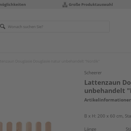
möglichkeiten
Große Produktauswahl
tenzaun Douglasie Douglasie natur unbehandelt "Nordik"
Scheerer
Lattenzaun Do
unbehandelt "
Artikelinformatione
B x H: 200 x 60 cm, S
Länge
St