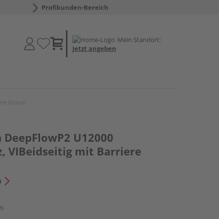
Profikunden-Bereich
Mein Standort:
Jetzt angeben
ere braun
n DeepFlowP2 U12000
 VIBeidseitig mit Barriere
n
m