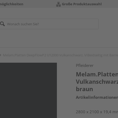
möglichkeiten
Große Produktauswahl
Melam.Platten DeepFlowP2 U12000 Vulkanschwarz, VIBeidseitig mit Barri
Pfleiderer
Melam.Platte
Vulkanschwarz,
braun
Artikelinformatione
2800 x 2100 x 19,4 m