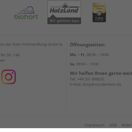
on der Stein Holzhandlung GmbH &
Öffnungszeiten:
Mo. – Fr.
08:30 – 18:00
rfer Str. 148
sen
Sa.
09:00 – 13:00
Wir helfen Ihnen gerne wei
Tel.:
+49 201 898020
E-Mail:
shop@vonderstein.de
Impressum
AGB
Wider