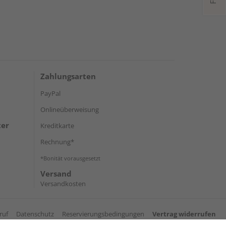
Zahlungsarten
PayPal
Onlineüberweisung
ter
Kreditkarte
Rechnung*
*Bonität vorausgesetzt
Versand
Versandkosten
ruf
Datenschutz
Reservierungsbedingungen
Vertrag widerrufen