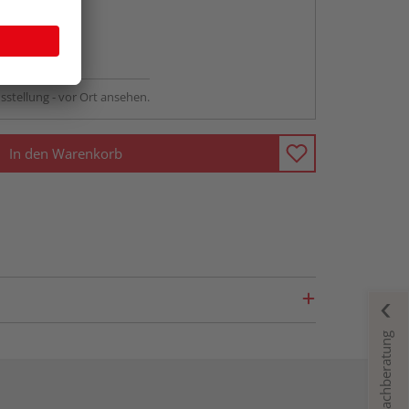
abholen
ng möglich
sstellung - vor Ort ansehen.
In den Warenkorb
Fachberatung