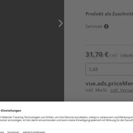
Produkt als Zuschnit
Services
31,70 €
/ m²
(186,40 
vue.ads.priceMe
inkl. MwSt.
zzgl. Vers
Online bestell
Auf Lager:
vue.ads.priceMerch