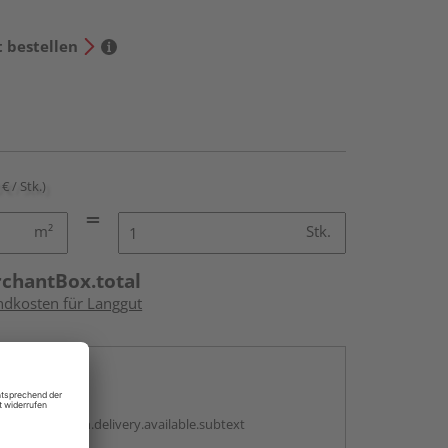
t bestellen
€ / Stk.)
m²
Stk.
rchantBox.total
andkosten für Langgut
en
antBox.option.delivery.available.subtext