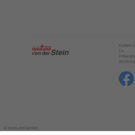
Hubert v
Co.
Frillendo
45139 Es
©
HolzLand GmbH