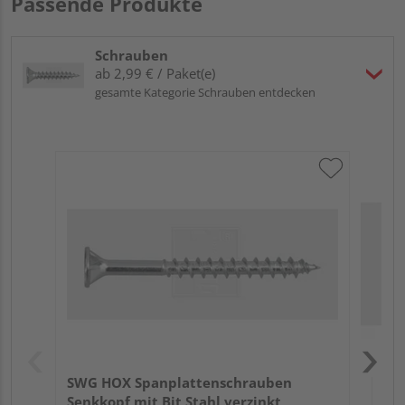
Passende Produkte
verbreitete Variante.
Querfurniert
bedeutet, dass die Holz-Wuchsrichtung des
Schrauben
Deckfurniers quer zur längeren Seite der Platte ausgerichtet
ab 2,99 € / Paket(e)
ist.
gesamte Kategorie Schrauben entdecken
SW
Ede
Meh
SWG HOX Spanplattenschrauben
Senkkopf mit Bit Stahl verzinkt