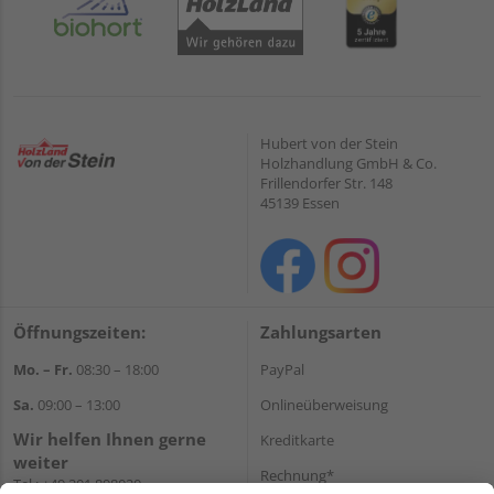
Hubert von der Stein
Holzhandlung GmbH & Co.
Frillendorfer Str. 148
45139 Essen
Öffnungszeiten:
Zahlungsarten
Mo. – Fr.
08:30 – 18:00
PayPal
Sa.
09:00 – 13:00
Onlineüberweisung
Wir helfen Ihnen gerne
Kreditkarte
weiter
Rechnung*
Tel.:
+49 201 898020