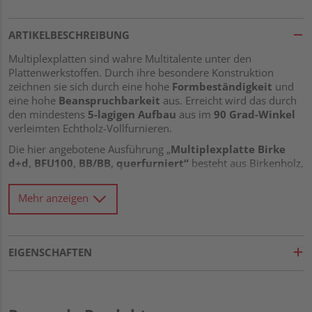
ARTIKELBESCHREIBUNG
Multiplexplatten sind wahre Multitalente unter den
Plattenwerkstoffen. Durch ihre besondere Konstruktion
zeichnen sie sich durch eine hohe
Formbeständigkeit
und
eine hohe
Beanspruchbarkeit
aus. Erreicht wird das durch
den mindestens
5-lagigen Aufbau
aus im
90 Grad-Winkel
verleimten Echtholz-Vollfurnieren.
Die hier angebotene Ausführung „
Multiplexplatte Birke
d+d, BFU100, BB/BB, querfurniert“
besteht aus Birkenholz,
welches für Multiplexplatten der „Standard“ ist. Die Platte ist
wetterbeständig nach
BFU 100
verleimt, hält also auch einer
Mehr anzeigen
höheren Luftfeuchtigkeit stand, sollte aber nicht dauerhaft
feucht oder nass sein. Dann ist eine gesonderte
Imprägnierung erforderlich.
EIGENSCHAFTEN
BB/BB
steht für die Furnierqualität in der Qualität BB/BB,
also primär für die optische Beschaffenheit der Ober- und
Unterseite der Platte. Bei BB/BB sind Äste (auch gespachtelte
Äste) erlaubt, aber auch kleinere Risse, Verfärbungen und
Kittstellen. Es handelt sich bei BB/BB um eine sehr