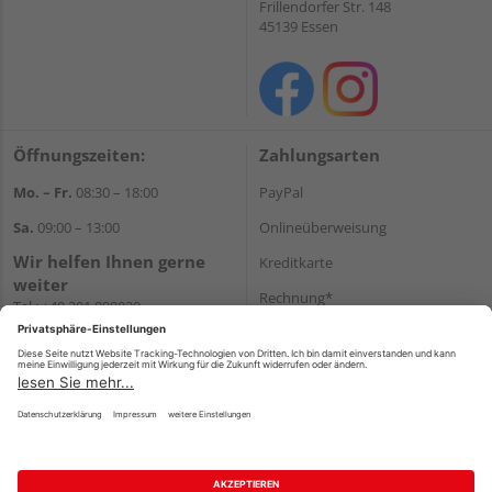
Frillendorfer Str. 148
45139 Essen
Öffnungszeiten:
Zahlungsarten
Mo. – Fr.
08:30 – 18:00
PayPal
Sa.
09:00 – 13:00
Onlineüberweisung
Wir helfen Ihnen gerne
Kreditkarte
weiter
Rechnung*
Tel.:
+49 201 898020
E-Mail:
shop@vonderstein.de
*Bonität vorausgesetzt
Versand
Versandkosten
Impressum
AGB
Widerruf
Datenschutz