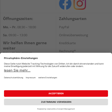
Öffnungszeiten:
Zahlungsarten
Mo. – Fr.
08:30 – 18:00
PayPal
Sa.
09:00 – 13:00
Onlineüberweisung
Wir helfen Ihnen gerne
Kreditkarte
weiter
Rechnung*
Tel.:
+49 201 898020
E-Mail:
shop@vonderstein.de
*Bonität vorausgesetzt
Versand
Versandkosten
Impressum
AGB
Widerruf
Datenschutz
Reservierungsbedingungen
Vertrag widerrufen
©
HolzLand GmbH