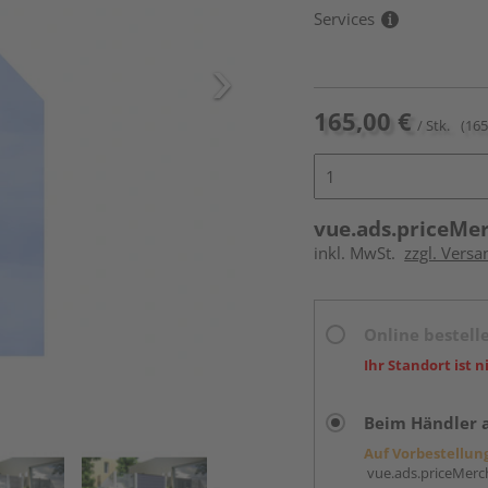
Services
165,00 €
/ Stk.
(165
vue.ads.priceMe
inkl. MwSt.
zzgl. Versa
Online bestell
Ihr Standort ist n
Beim Händler 
Auf Vorbestellun
vue.ads.priceMerch