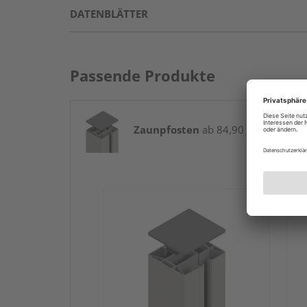
DATENBLÄTTER
Passende Produkte
Zaunpfosten
ab 84,90 € / Stk.