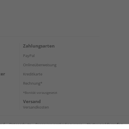
Zahlungsarten
PayPal
Onlineüberweisung
ter
Kreditkarte
Rechnung*
*Bonität vorausgesetzt
Versand
Versandkosten
ruf
Datenschutz
Reservierungsbedingungen
Vertrag widerrufen