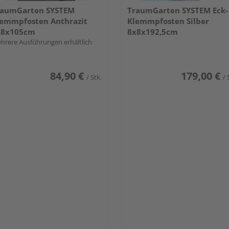
raumGarten SYSTEM
TraumGarten SYSTEM Eck-
emmpfosten Anthrazit
Klemmpfosten Silber
x8x105cm
8x8x192,5cm
hrere Ausführungen erhältlich
84,90 €
179,00 €
/ Stk.
/ 