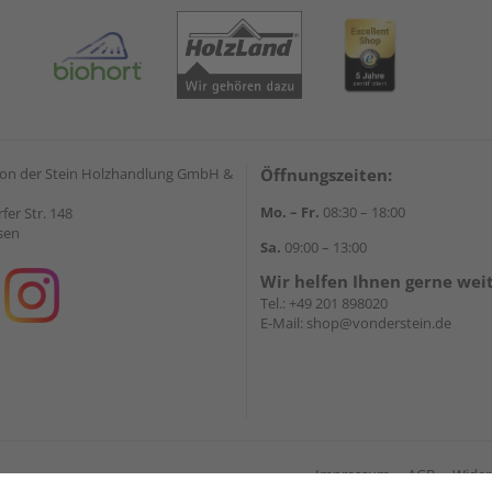
on der Stein Holzhandlung GmbH &
Öffnungszeiten:
Mo. – Fr.
08:30 – 18:00
rfer Str. 148
sen
Sa.
09:00 – 13:00
Wir helfen Ihnen gerne wei
Tel.:
+49 201 898020
E-Mail:
shop@vonderstein.de
Impressum
AGB
Wider