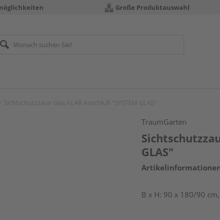
möglichkeiten
Große Produktauswahl
Sichtschutzzaun Glas KLAR Anschluß "SYSTEM GLAS"
TraumGarten
Sichtschutzza
GLAS"
Artikelinformatione
B x H: 90 x 180/90 cm