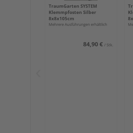
TraumGarten SYSTEM
T
Klemmpfosten Silber
Kl
8x8x105cm
8
Mehrere Ausführungen erhältlich
Me
84,90 €
/ Stk.