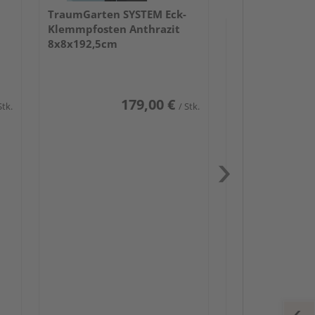
TraumGarten SYSTEM Eck-
Klemmpfosten Anthrazit
8x8x192,5cm
179,00 €
Stk.
/ Stk.
Passendes Zube
Schwerlast
Zaunbesch
Zaun-Zube