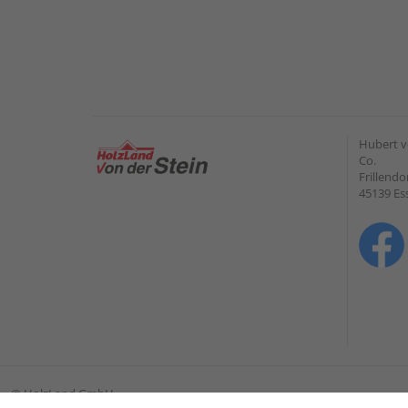
Hubert v
Co.
Frillendo
45139 Es
©
HolzLand GmbH