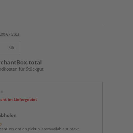
,00 € / Stk.)
Stk.
rchantBox.total
ndkosten für Stückgut
en
icht im Liefergebiet
abholen
g:
antBox.option.pickup.laterAvailable.subtext