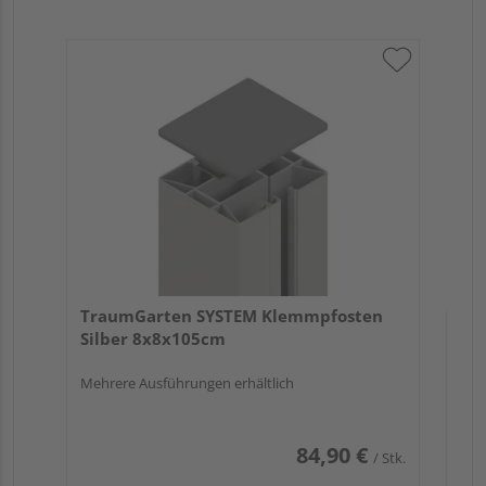
Tr
An
Meh
TraumGarten SYSTEM Klemmpfosten
Silber 8x8x105cm
Mehrere Ausführungen erhältlich
84,90 €
/ Stk.