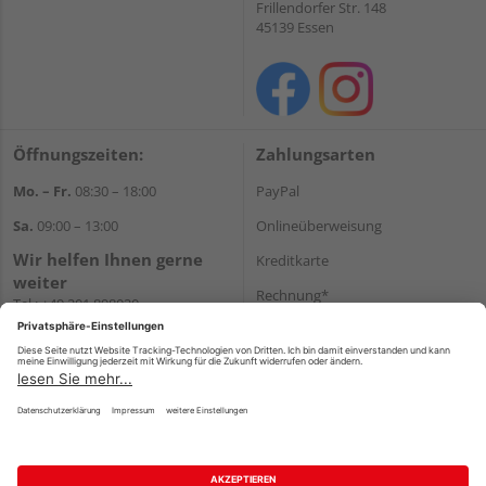
Frillendorfer Str. 148
45139 Essen
Öffnungszeiten:
Zahlungsarten
Mo. – Fr.
08:30 – 18:00
PayPal
Sa.
09:00 – 13:00
Onlineüberweisung
Wir helfen Ihnen gerne
Kreditkarte
weiter
Rechnung*
Tel.:
+49 201 898020
E-Mail:
shop@vonderstein.de
*Bonität vorausgesetzt
Versand
Versandkosten
Impressum
AGB
Widerruf
Datenschutz