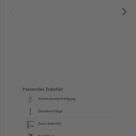
Pas
Passendes Zubehör
Schwerlastbefestigung
Zaunbeschläge
Zaun-Zubehör
Beschläge