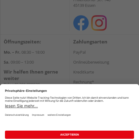
45139 Essen
Öffnungszeiten:
Zahlungsarten
Mo. – Fr.
08:30 – 18:00
PayPal
Sa.
09:00 – 13:00
Onlineüberweisung
Wir helfen Ihnen gerne
Kreditkarte
weiter
Rechnung*
Tel.:
+49 201 898020
E-Mail:
shop@vonderstein.de
*Bonität vorausgesetzt
Versand
Versandkosten
Impressum
AGB
Widerruf
Datenschutz