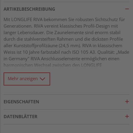
ARTIKELBESCHREIBUNG
Mit LONGLIFE RIVA bekommen Sie robusten Sichtschutz für
Generationen. RIVA vereint klassisches Profil-Design mit
langer Lebensdauer. Die Zaunelemente sind enorm stabil
durch die stahlversteiften Rahmen und die dicksten Profile
aller Kunststoffprofilzäune (24,5 mm). RIVA in klassischem
Weiss ist 10 Jahre farbstabil nach ISO 105 A3. Qualität: „Made
in Germany" RIVA Anschlusselemente ermöglichen einen
harmonischen Wechsel zwischen den LONGLIFE
Systemhöhen. LONGLIFE Systemhöhe 180 cm hochwertiger
Fenster-Kunststoff, weiß Rahmen: 68 x 48 mm, verschweißt
Mehr anzeigen
Hohlkammer-Profile mit Querverstärkungen 206 x 24,5 mm
EIGENSCHAFTEN
DATENBLÄTTER