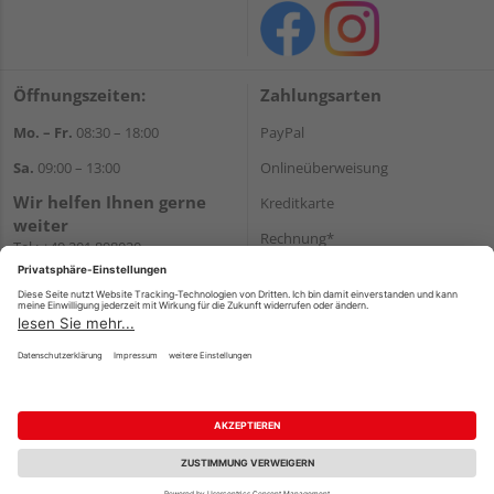
Öffnungszeiten:
Zahlungsarten
Mo. – Fr.
08:30 – 18:00
PayPal
Sa.
09:00 – 13:00
Onlineüberweisung
Wir helfen Ihnen gerne
Kreditkarte
weiter
Rechnung*
Tel.:
+49 201 898020
E-Mail:
shop@vonderstein.de
*Bonität vorausgesetzt
Versand
Versandkosten
Impressum
AGB
Widerruf
Datenschutz
Reservierungsbedingungen
Vertrag widerrufen
©
HolzLand GmbH