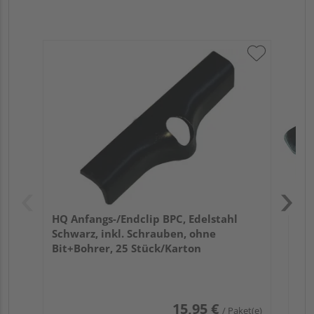
HQ 
Sch
Bit
HQ Anfangs-/Endclip BPC, Edelstahl
Schwarz, inkl. Schrauben, ohne
Bit+Bohrer, 25 Stück/Karton
15,95 €
/ Paket(e)