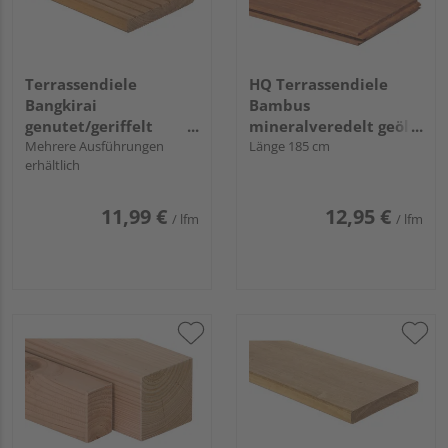
Terrassendiele
HQ Terrassendiele
Bangkirai
Bambus
genutet/geriffelt
mineralveredelt geölt
"Premium"
Mehrere Ausführungen
einseitig fein genutet,
Länge 185 cm
erhältlich
einseitig glatt,
längsseitige Nut,
stirnseitige Nut &
11,99 €
12,95 €
/ lfm
/ lfm
Feder - 20 x 137 mm