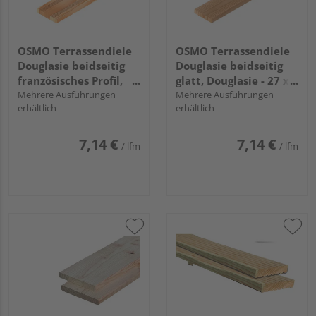
OSMO Terrassendiele
OSMO Terrassendiele
Douglasie beidseitig
Douglasie beidseitig
französisches Profil,
glatt, Douglasie - 27 x
Douglasie - 27 x 143
Mehrere Ausführungen
143 mm
Mehrere Ausführungen
erhältlich
erhältlich
mm
7,14 €
7,14 €
/ lfm
/ lfm