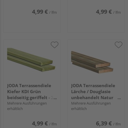
27 x 145 mm
4,99 €
4,99 €
/ lfm
/ lfm
JODA Terrassendiele
JODA Terrassendiele
Kiefer KDI Grün
Lärche / Douglasie
beidseitig geriffelt - 27
unbehandelt Natur
x 145 mm
Mehrere Ausführungen
beidseitig
Mehrere Ausführungen
erhältlich
erhältlich
französisches Profil -
24 x 138 mm
4,99 €
6,39 €
/ lfm
/ lfm