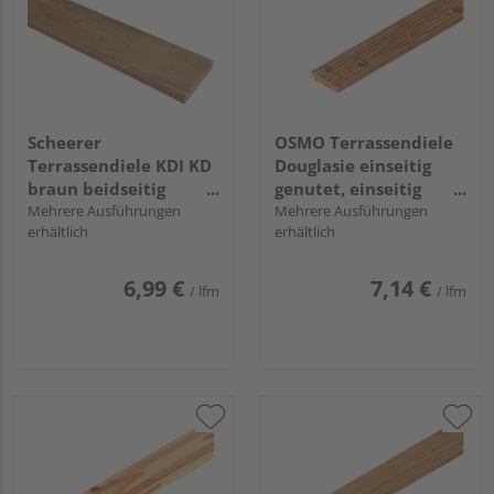
Scheerer
OSMO Terrassendiele
Terrassendiele KDI KD
Douglasie einseitig
braun beidseitig
genutet, einseitig
geriffelt - 27 x 145 mm
Mehrere Ausführungen
geriffelt, Douglasie - 27
Mehrere Ausführungen
erhältlich
erhältlich
x 143 mm
6,99 €
7,14 €
/ lfm
/ lfm