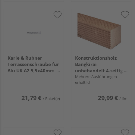
Karle & Rubner
Konstruktionsholz
Terrassenschraube für
Bangkirai
Alu UK A2 5,5x40mm
unbehandelt 4-seitig
T25, 100 Stück
geriffelt
Mehrere Ausführungen
erhältlich
21,79 €
29,99 €
/ Paket(e)
/ lfm