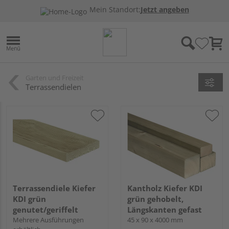
Mein Standort:
Jetzt angeben
Garten und Freizeit
Terrassendielen
Terrassendiele Kiefer
Kantholz Kiefer KDI
KDI grün
grün gehobelt,
genutet/geriffelt
Längskanten gefast
Mehrere Ausführungen
45 x 90 x 4000 mm