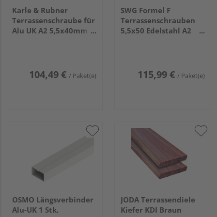
Karle & Rubner
SWG Formel F
Terrassenschraube für
Terrassenschrauben
Alu UK A2 5,5x40mm
5,5x50 Edelstahl A2
500 Stück
(500 Stück) - 181 255
50 10
104,49 €
115,99 €
/ Paket(e)
/ Paket(e)
OSMO Längsverbinder
JODA Terrassendiele
Alu-UK 1 Stk.
Kiefer KDI Braun