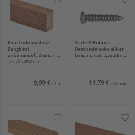
Konstruktionsholz
Karle & Rubner
Bangkirai
Betonschraube silber
unbehandelt 2-seitig
beschichtet 7,5x30mm
geriffelt
45 x 70 x 3960 mm
für das Befestigen v.
Terrassenlagern a.
Steinplatten 50 Stück
9,99 €
11,79 €
/ lfm
/ Paket(e)