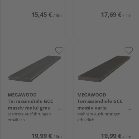
strukturiert,
längsseitige Nut,
längsseitige Nut,
CLASSIC - 21 x 145 mm
15,45 €
17,69 €
/ lfm
/ lfm
AreaPico - 20 x 140
mm
MEGAWOOD
MEGAWOOD
Terrassendiele GCC
Terrassendiele GCC
massiv malui grau
massiv varia
einseitig glatt,
Mehrere Ausführungen
schokoschwarz
Mehrere Ausführungen
erhältlich
erhältlich
längsseitige Nut,
einseitig glatt,
SIGNUM - 21 x 145 mm
längsseitige Nut,
SIGNUM - 21 x 145 mm
19,99 €
19,99 €
/ lfm
/ lfm