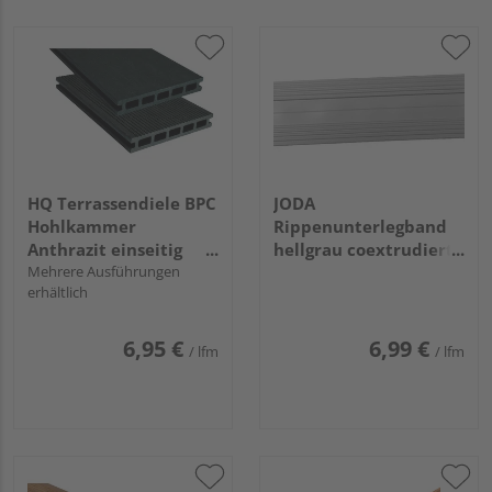
HQ Terrassendiele BPC
JODA
Hohlkammer
Rippenunterlegband
Anthrazit einseitig
hellgrau coextrudiert
gebürstet, einseitig
Mehrere Ausführungen
Meterware (für den
erhältlich
geriffelt, längsseitige
Zuschnitt) Rolle mit 25
Nut, Risu - 22 x 140
m
mm
6,95 €
6,99 €
/ lfm
/ lfm