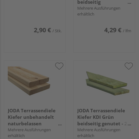
beidseitig
französisches Profil -
Mehrere Ausführungen
erhältlich
24 x 138 mm
2,90 €
4,29 €
/ Stk.
/ lfm
JODA Terrassendiele
JODA Terrassendiele
Kiefer unbehandelt
Kiefer KDI Grün
naturbelassen
beidseitig genutet - 27
beidseitig
Mehrere Ausführungen
x 145 mm
Mehrere Ausführungen
erhältlich
erhältlich
französisches Profil -