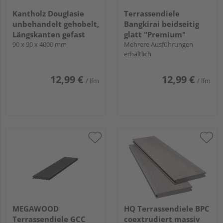
Kantholz Douglasie
Terrassendiele
unbehandelt gehobelt,
Bangkirai beidseitig
Längskanten gefast
glatt "Premium"
90 x 90 x 4000 mm
Mehrere Ausführungen
erhältlich
12,99 €
12,99 €
/ lfm
/ lfm
MEGAWOOD
HQ Terrassendiele BPC
Terrassendiele GCC
coextrudiert massiv