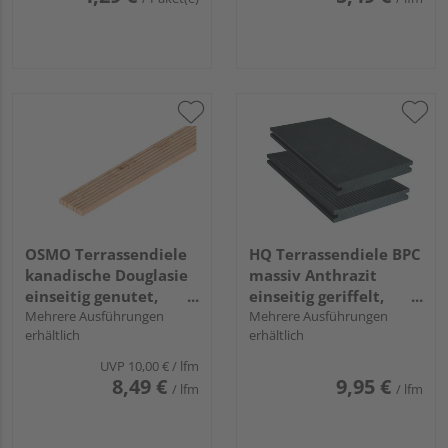
OSMO Terrassendiele
HQ Terrassendiele BPC
kanadische Douglasie
massiv Anthrazit
einseitig genutet,
einseitig geriffelt,
einseitig geriffelt - 27
Mehrere Ausführungen
einseitig glatt,
Mehrere Ausführungen
erhältlich
erhältlich
x 143 mm
längsseitige Nut, Miru
- 20 x 140 mm
UVP
10,00 €
/ lfm
8,49 €
9,95 €
/ lfm
/ lfm