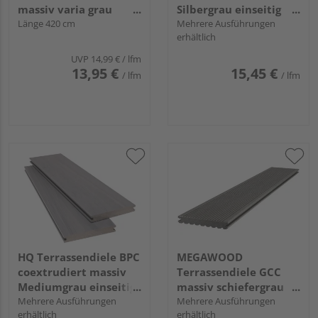
massiv varia grau
Silbergrau einseitig
einseitig genutet,
Länge 420 cm
Holzstruktur, einseitig
Mehrere Ausführungen
erhältlich
einseitig geriffelt,
individuell
längsseitige Nut,
strukturiert,
UVP
14,99 €
/ lfm
CLASSIC varia - 21 x
längsseitige Nut,
13,95 €
15,45 €
/ lfm
/ lfm
145 mm
AreaPico - 20 x 140
mm
HQ Terrassendiele BPC
MEGAWOOD
coextrudiert massiv
Terrassendiele GCC
Mediumgrau einseitig
massiv schiefergrau
Holzstruktur, einseitig
Mehrere Ausführungen
einseitig genutet,
Mehrere Ausführungen
erhältlich
erhältlich
individuell
einseitig geriffelt,