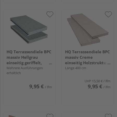
HQ Terrassendiele BPC
HQ Terrassendiele BPC
massiv Hellgrau
massiv Creme
einseitig geriffelt,
einseitig Holzstruktur,
einseitig glatt,
Mehrere Ausführungen
einseitig gebürstet,
Länge 400 cm
erhältlich
längsseitige Nut, Miru
längsseitige Nut,
- 20 x 140 mm
Nodos - 20 x 140 mm
UVP
15,50 €
/ lfm
9,95 €
9,95 €
/ lfm
/ lfm