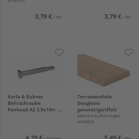
erhältlich
3,79 €
3,79 €
/ lfm
/ lfm
Karle & Rubner
Terrassendiele
Bohrschraube
Douglasie
Panhead A2 3,9x19mm
genutet/geriffelt
TX 15 50 Stück für
Mehrere Ausführungen
erhältlich
Befestigung ALU-
Unterkonstruktion an
Terrassenlager
4,29 €
5,49 €
/ Paket(e)
/ lfm