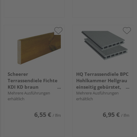
Scheerer
HQ Terrassendiele BPC
Terrassendiele Fichte
Hohlkammer Hellgrau
KDI KD braun
einseitig gebürstet,
beidseitig glatt,
Mehrere Ausführungen
einseitig geriffelt,
Mehrere Ausführungen
erhältlich
erhältlich
Rundkante - 28 x 145
längsseitige Nut, Risu -
mm
22 x 140 mm
6,55 €
6,95 €
/ lfm
/ lfm