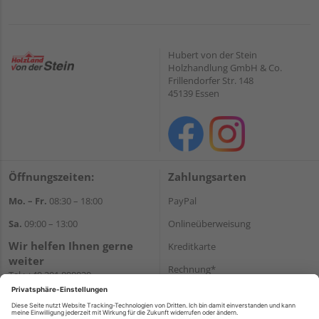
Hubert von der Stein
Holzhandlung GmbH & Co.
Frillendorfer Str. 148
45139 Essen
Öffnungszeiten:
Zahlungsarten
Mo. – Fr.
08:30 – 18:00
PayPal
Sa.
09:00 – 13:00
Onlineüberweisung
Wir helfen Ihnen gerne
Kreditkarte
weiter
Rechnung*
Tel.:
+49 201 898020
E-Mail:
shop@vonderstein.de
*Bonität vorausgesetzt
Versand