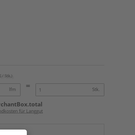
€ / Stk.)
lfm
Stk.
rchantBox.total
andkosten für Langgut
en