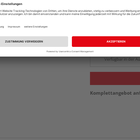
Auf Vorbestellun
vue.ads.priceMerch
Beim Händler 
Auf Vorbestellun
vue.ads.priceMerch
Verfügbar in der Au
Komplettangebot an