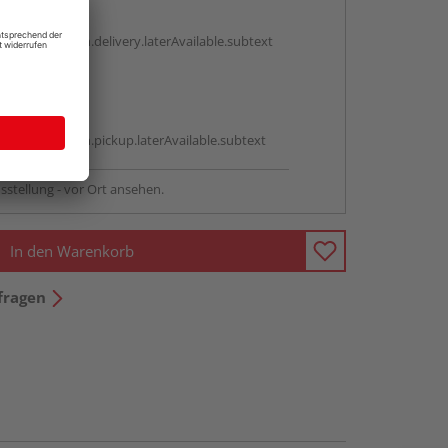
g:
antBox.option.delivery.laterAvailable.subtext
abholen
g:
antBox.option.pickup.laterAvailable.subtext
sstellung - vor Ort ansehen.
In den Warenkorb
fragen