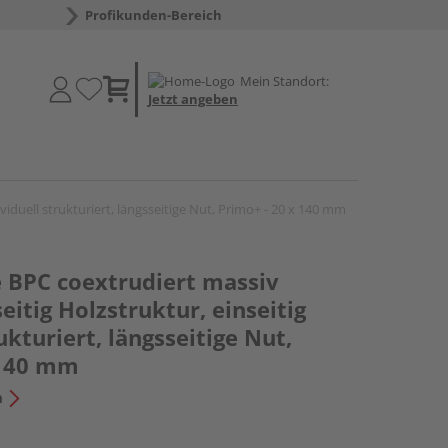
Profikunden-Bereich
Mein Standort:
Jetzt angeben
viduell strukturiert, längsseitige Nut, Primo+ - 20 x 140 mm
e BPC coextrudiert massiv
eitig Holzstruktur, einseitig
ukturiert, längsseitige Nut,
 140 mm
n