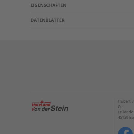
EIGENSCHAFTEN
DATENBLÄTTER
Hubert v
Co.
Frillendo
45139 Es