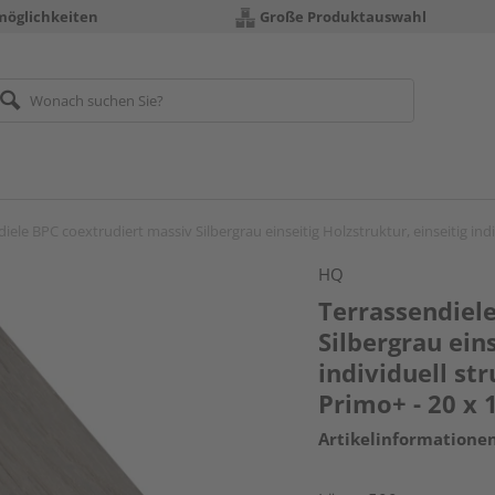
möglichkeiten
Große Produktauswahl
iele BPC coextrudiert massiv Silbergrau einseitig Holzstruktur, einseitig indi
HQ
Terrassendiel
Silbergrau eins
individuell str
Primo+ - 20 x
Artikelinformatione