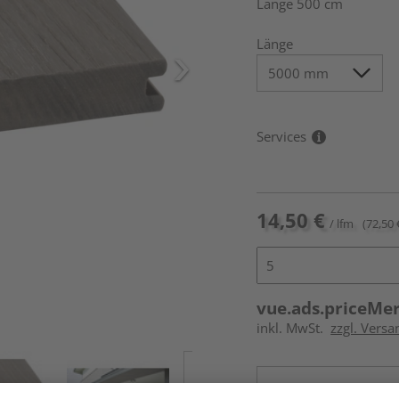
Länge 500 cm
Länge
Services
14,50 €
/ lfm
(72,50 
vue.ads.priceMe
inkl. MwSt.
zzgl. Vers
Online bestell