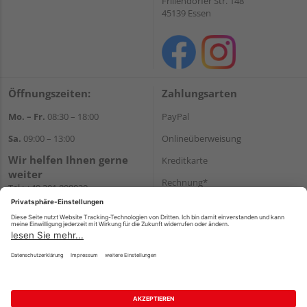
Frillendorfer Str. 148
45139 Essen
Öffnungszeiten:
Zahlungsarten
Mo. – Fr.
08:30 – 18:00
PayPal
Sa.
09:00 – 13:00
Onlineüberweisung
Wir helfen Ihnen gerne
Kreditkarte
weiter
Rechnung*
Tel.:
+49 201 898020
E-Mail:
shop@vonderstein.de
*Bonität vorausgesetzt
Versand
Versandkosten
Impressum
AGB
Widerruf
Datenschutz