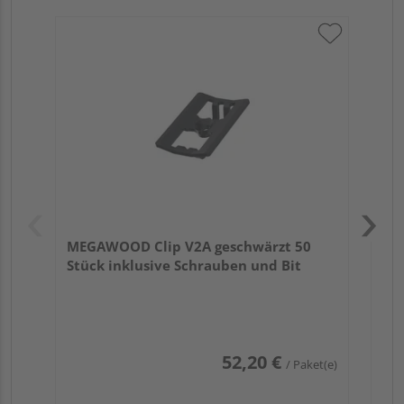
ME
ink
MEGAWOOD Clip V2A geschwärzt 50
Stück inklusive Schrauben und Bit
52,20 €
/ Paket(e)