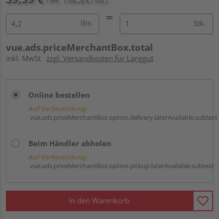
/ lfm
(166,28 € / Stk.)
lfm
Stk.
vue.ads.priceMerchantBox.total
inkl. MwSt.
zzgl. Versandkosten für Langgut
Online bestellen
Auf Vorbestellung:
vue.ads.priceMerchantBox.option.delivery.laterAvailable.subtext
Beim Händler abholen
Auf Vorbestellung:
vue.ads.priceMerchantBox.option.pickup.laterAvailable.subtext
In den Warenkorb