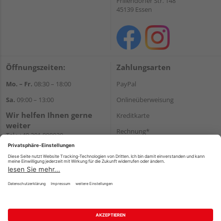
Frillendorfer Str. 148
45139 Essen
Öffnungszeiten:
Zahlungsarten
Mo. – Fr.
08:30 – 18:00
PayPal
Sa.
09:00 – 13:00
Onlineüberweisung
Wir helfen Ihnen gerne
Kreditkarte
weiter
Rechnung*
Tel.:
+49 201 898020
E-Mail:
shop@vonderstein.de
*Bonität vorausgesetzt
Versand
Versandkosten
Impressum
AGB
Widerruf
Datenschutz