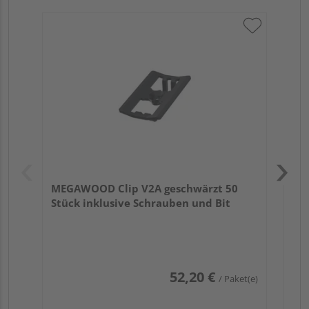
ME
ink
MEGAWOOD Clip V2A geschwärzt 50
Stück inklusive Schrauben und Bit
52,20 €
/ Paket(e)